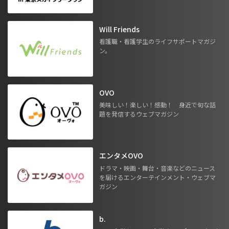
Will Friends
看護職・看護学生のライフサポートマガジ
ン。
OVO
美味しい！楽しい！感動！ 身近で旬な話
題を発信するウェブマガジン
エンタメOVO
ドラマ・映画・舞台・音楽などのニュース
を届けるエンターテインメント・ウェブマ
ガジン
b.