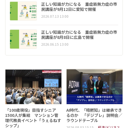
正しい知識が力になる 重症筋無力症の市
民講座が9月12日に愛知で開催
2026.07.13 13:00
正しい知識が力になる 重症筋無力症の市
民講座が8月8日に広島で開催
2026.06.15 13:00
「100歳現役」目指すシニア
AI時代、「暗黙知」は継承でき
1500人が集結 マンション管
るのか 「デジブレ」説明会／
理代務員イベント「うぇるねす
ラウンドテーブル
シップ」
2026.08.03 15:15
経済/ビジネス