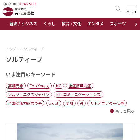
KK KYODO
KK KYODO
NEWS SITE
NEWS SITE
MENU
›
経済 / ビジネス
くらし
教育 / 文化
エンタメ
スポーツ
地
トップページ
お知らせ
トップ
›
ソルティーブ
ニュース
ソルティーブ
おすすめコンテンツ
いま注目のキーワード
高畑充希
Too Young
MG
重症筋無力症
出版物
アルジェニクスジャパン
NTTコミュニケーションズ
全国筋無力症友の会
b.dot
愛知
AI
リトアニアの手仕事
会社概要
もっと見る