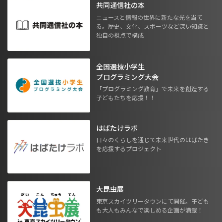
共同通信社の本
ニュースと情報の世界に新たな光を当て
る。歴史、文化、スポーツなど深い知識と
独自の視点で構成
全国選抜小学生
プログラミング大会
「プログラミング教育」で未来を創造する
子どもたちを応援！！
はばたけラボ
日々のくらしを通じて未来世代のはばたき
を応援するプロジェクト
大昆虫展
東京スカイツリータウンにて開催。子ども
も大人もみんなで楽しめる企画が満載！