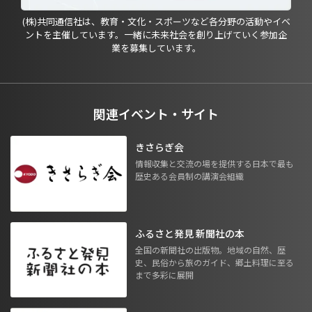
(株)共同通信社は、教育・文化・スポーツなど各分野の活動やイベ
ントを主催しています。一緒に未来社会を創り上げていく参加企
業を募集しています。
関連イベント・サイト
きさらぎ会
情報収集と交流の場を提供する日本で最も
歴史ある会員制の講演会組織
ふるさと発見 新聞社の本
全国の新聞社の出版物。地域の自然、歴
史、民俗から旅のガイド、郷土料理に至る
まで多彩に展開