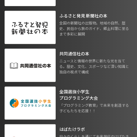
ふるさと発見 新聞社の本
全国の新聞社の出版物。地域の自然、歴
史、民俗から旅のガイド、郷土料理に至る
まで多彩に展開
共同通信社の本
ニュースと情報の世界に新たな光を当て
る。歴史、文化、スポーツなど深い知識と
独自の視点で構成
全国選抜小学生
プログラミング大会
「プログラミング教育」で未来を創造する
子どもたちを応援！！
はばたけラボ
日々のくらしを通じて未来世代のはばたき