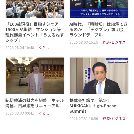
「100歳現役」目指すシニア
AI時代、「暗黙知」は継承でき
1500人が集結 マンション管
るのか 「デジブレ」説明会／
理代務員イベント「うぇるねす
ラウンドテーブル
シップ」
2026.08.03 15:15
経済/ビジネス
2026.08.04 10:48
くらし
紀伊勝浦の魅力を堪能 ホテル
株式会社識学 第1回
浦島、日昇館をリニューアル
SHIKIGAKU High-Phase
Summit
2026.08.03 09:41
くらし
2026.07.31 16:56
経済/ビジネス