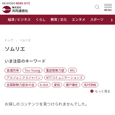
KK KYODO
KK KYODO
NEWS SITE
NEWS SITE
MENU
›
経済 / ビジネス
くらし
教育 / 文化
エンタメ
スポーツ
地
トップページ
お知らせ
トップ
›
ソムリエ
ニュース
ソムリエ
おすすめコンテンツ
いま注目のキーワード
高畑充希
Too Young
重症筋無力症
MG
出版物
アルジェニクスジャパン
NTTコミュニケーションズ
全国筋無力症友の会
b.dot
愛知
瀬戸康史
有村架純
会社概要
もっと見る
お探しのコンテンツを見つけられませんでした。