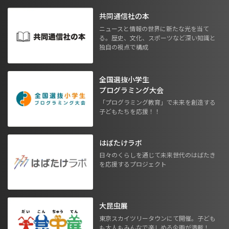
共同通信社の本
ニュースと情報の世界に新たな光を当て
る。歴史、文化、スポーツなど深い知識と
独自の視点で構成
全国選抜小学生
プログラミング大会
「プログラミング教育」で未来を創造する
子どもたちを応援！！
はばたけラボ
日々のくらしを通じて未来世代のはばたき
を応援するプロジェクト
大昆虫展
東京スカイツリータウンにて開催。子ども
も大人もみんなで楽しめる企画が満載！