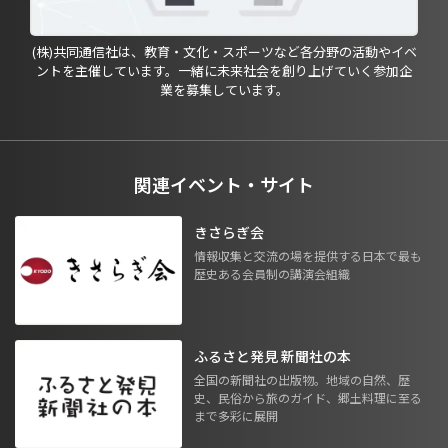
(株)共同通信社は、教育・文化・スポーツなど各分野の活動やイベ
ントを主催しています。一緒に未来社会を創り上げていく参加企
業を募集しています。
関連イベント・サイト
きさらぎ会
情報収集と交流の場を提供する日本で最も
歴史ある会員制の講演会組織
ふるさと発見 新聞社の本
全国の新聞社の出版物。地域の自然、歴
史、民俗から旅のガイド、郷土料理に至る
まで多彩に展開