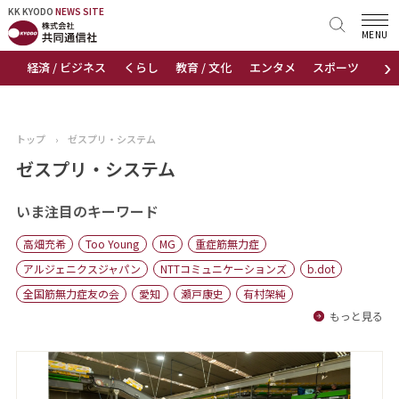
KK KYODO
KK KYODO
NEWS SITE
NEWS SITE
MENU
›
経済 / ビジネス
くらし
教育 / 文化
エンタメ
スポーツ
地
トップページ
お知らせ
トップ
›
ゼスプリ・システム
ニュース
ゼスプリ・システム
おすすめコンテンツ
いま注目のキーワード
高畑充希
Too Young
MG
重症筋無力症
出版物
アルジェニクスジャパン
NTTコミュニケーションズ
b.dot
全国筋無力症友の会
愛知
瀬戸康史
有村架純
会社概要
もっと見る