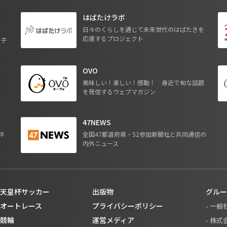
はばたけラボ
日々のくらしを通じて未来世代のはばたきを
応援するプロジェクト
る子
OVO
ジ
美味しい！楽しい！感動！ 身近で旬な話題
を発信するウェブマガジン
47NEWS
ネ
全国47都道府県・52参加新聞社と共同通信の
内外ニュース
天皇杯サッカー
出版物
グルー
オートレース
プライバシーポリシー
- 一
競輪
運営メディア
- 株