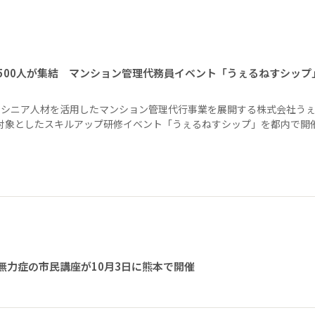
1500人が集結 マンション管理代務員イベント「うぇるねすシップ
、シニア人材を活用したマンション管理代行事業を展開する株式会社う
を対象としたスキルアップ研修イベント「うぇるねすシップ」を都内で開
無力症の市民講座が10月3日に熊本で開催