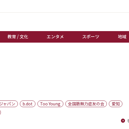
教育 / 文化
エンタメ
スポーツ
地域
経済 / ビジネス
誰もが輝いて働く社会へ
くらし
天皇杯サッカー
教育 / 文化
オートレース
エンタメ
競輪
スポーツ
ボートレース
地域
棋王戦
ジャパン
b.dot
Too Young
全国筋無力症友の会
愛知
キーパーソン
女流本因坊戦