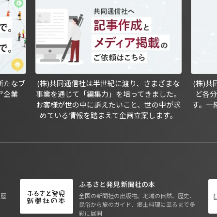
新たなブ
(株)共同通信社は半世紀に渡り、さまざまな
(株)
ア企業
事業を通じて「編集力」を培ってきました。
ど各
お客様が世の中に訴えたいこと、世の中が求
す。一
めている情報を踏まえて企画立案します。
ふるさと発見 新聞社の本
も歴
全国の新聞社の出版物。地域の自然、歴史、
民俗から旅のガイド、郷土料理に至るまで多
彩に展開