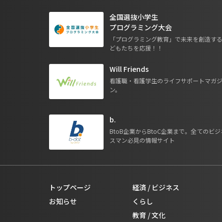
全国選抜小学生
プログラミング大会
「プログラミング教育」で未来を創造す
どもたちを応援！！
Will Friends
看護職・看護学生のライフサポートマガ
ン。
b.
BtoB企業からBtoC企業まで。全てのビジ
スマン必見の情報サイト
トップページ
経済 / ビジネス
お知らせ
くらし
教育 / 文化