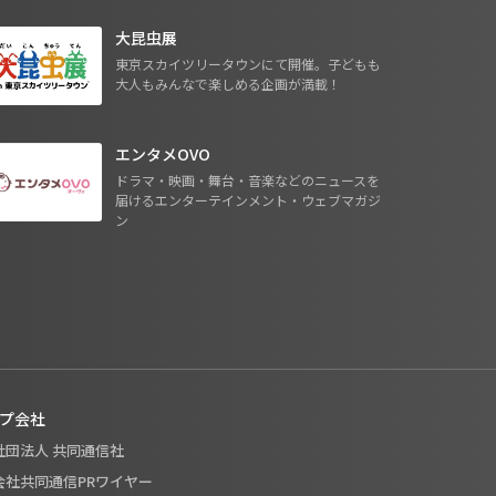
大昆虫展
東京スカイツリータウンにて開催。子どもも
大人もみんなで楽しめる企画が満載！
エンタメOVO
ドラマ・映画・舞台・音楽などのニュースを
届けるエンターテインメント・ウェブマガジ
ン
プ会社
般社団法人 共同通信社
式会社共同通信PRワイヤー