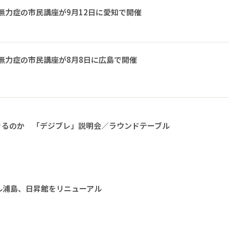
無力症の市民講座が9月12日に愛知で開催
無力症の市民講座が8月8日に広島で開催
きるのか 「デジブレ」説明会／ラウンドテーブル
ル浦島、日昇館をリニューアル