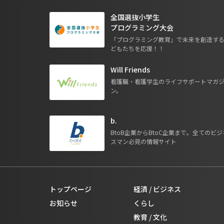
全国選抜小学生
プログラミング大会
「プログラミング教育」で未来を創造す
どもたちを応援！！
Will Friends
看護職・看護学生のライフサポートマガ
ン。
b.
BtoB企業からBtoC企業まで。全てのビジ
スマン必見の情報サイト
トップページ
経済 / ビジネス
お知らせ
くらし
教育 / 文化