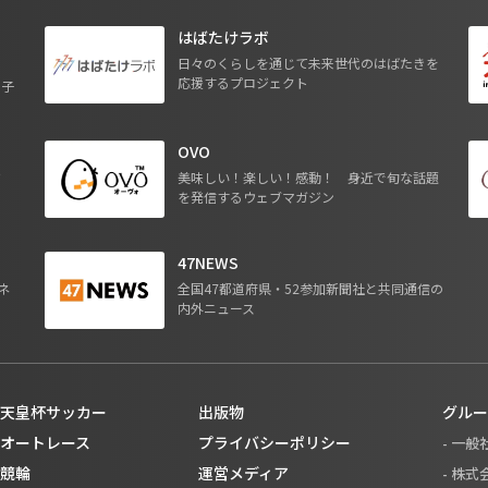
はばたけラボ
日々のくらしを通じて未来世代のはばたきを
応援するプロジェクト
る子
OVO
ジ
美味しい！楽しい！感動！ 身近で旬な話題
を発信するウェブマガジン
47NEWS
ネ
全国47都道府県・52参加新聞社と共同通信の
内外ニュース
天皇杯サッカー
出版物
グルー
オートレース
プライバシーポリシー
- 一
競輪
運営メディア
- 株