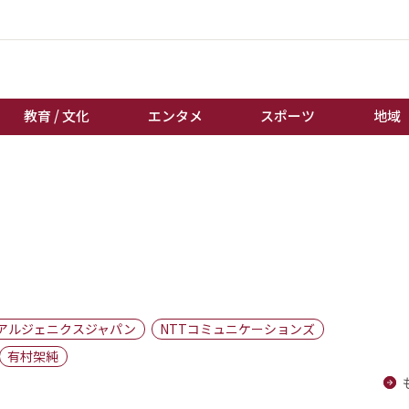
教育 / 文化
エンタメ
スポーツ
地域
経済 / ビジネス
誰もが輝いて働く社会へ
くらし
天皇杯サッカー
教育 / 文化
オートレース
エンタメ
競輪
スポーツ
ボートレース
地域
棋王戦
アルジェニクスジャパン
NTTコミュニケーションズ
キーパーソン
女流本因坊戦
有村架純