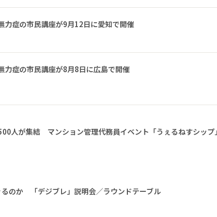
無力症の市民講座が9月12日に愛知で開催
無力症の市民講座が8月8日に広島で開催
1500人が集結 マンション管理代務員イベント「うぇるねすシップ
きるのか 「デジブレ」説明会／ラウンドテーブル