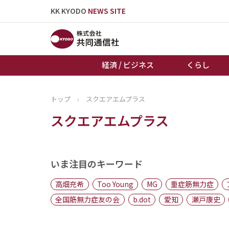
KK KYODO
NEWS SITE
経済 / ビジネス
くらし
トップ
›
スクエアエムプラス
トップページ
スクエアエムプラス
お知らせ
いま注目のキーワード
高畑充希
Too Young
MG
重症筋無力症
全国筋無力症友の会
b.dot
愛知
瀬戸康史