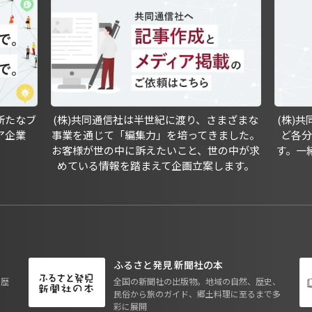
新たなブ
(株)共同通信社は半世紀に渡り、さまざまな
(株)
ア企業
事業を通じて「編集力」を培ってきました。
ど各
お客様が世の中に訴えたいこと、世の中が求
す。一
めている情報を踏まえて企画立案します。
ふるさと発見 新聞社の本
も歴
全国の新聞社の出版物。地域の自然、歴史、
民俗から旅のガイド、郷土料理に至るまで多
彩に展開