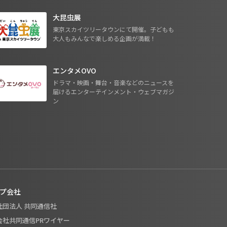
大昆虫展
東京スカイツリータウンにて開催。子どもも
大人もみんなで楽しめる企画が満載！
エンタメOVO
ドラマ・映画・舞台・音楽などのニュースを
届けるエンターテインメント・ウェブマガジ
ン
プ会社
般社団法人 共同通信社
式会社共同通信PRワイヤー