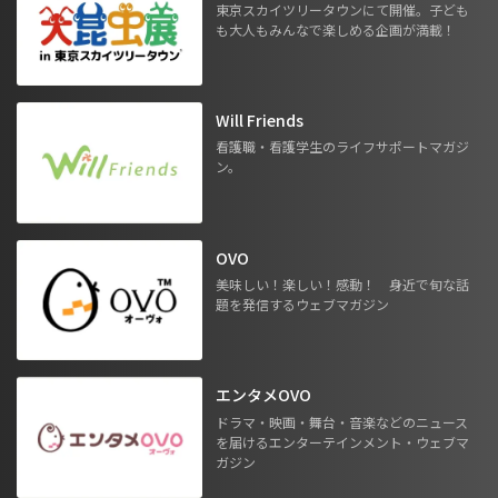
東京スカイツリータウンにて開催。子ども
も大人もみんなで楽しめる企画が満載！
Will Friends
看護職・看護学生のライフサポートマガジ
ン。
OVO
美味しい！楽しい！感動！ 身近で旬な話
題を発信するウェブマガジン
エンタメOVO
ドラマ・映画・舞台・音楽などのニュース
を届けるエンターテインメント・ウェブマ
ガジン