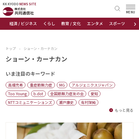
KK KYODO
KK KYODO
NEWS SITE
NEWS SITE
MENU
›
経済 / ビジネス
くらし
教育 / 文化
エンタメ
スポーツ
地
トップページ
お知らせ
トップ
›
ショーン・カーナカン
ニュース
ショーン・カーナカン
おすすめコンテンツ
いま注目のキーワード
高畑充希
重症筋無力症
MG
アルジェニクスジャパン
出版物
Too Young
b.dot
全国筋無力症友の会
愛知
NTTコミュニケーションズ
瀬戸康史
有村架純
会社概要
もっと見る