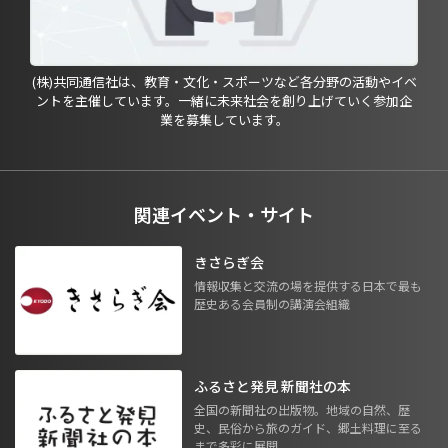
(株)共同通信社は、教育・文化・スポーツなど各分野の活動やイベ
ントを主催しています。一緒に未来社会を創り上げていく参加企
業を募集しています。
関連イベント・サイト
きさらぎ会
情報収集と交流の場を提供する日本で最も
歴史ある会員制の講演会組織
ふるさと発見 新聞社の本
全国の新聞社の出版物。地域の自然、歴
史、民俗から旅のガイド、郷土料理に至る
まで多彩に展開