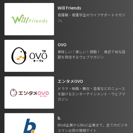
Will Friends
看護職・看護学生のライフサポートマガジ
ン。
OVO
美味しい！楽しい！感動！ 身近で旬な話
題を発信するウェブマガジン
エンタメOVO
ドラマ・映画・舞台・音楽などのニュース
を届けるエンターテインメント・ウェブマ
ガジン
b.
BtoB企業からBtoC企業まで。全てのビジネ
スマン必見の情報サイト