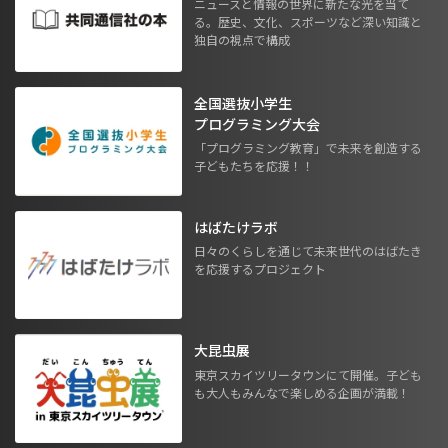
ニュースと情報の世界に新たな光を当て
る。歴史、文化、スポーツなど深い知識と
独自の視点で構成
全国選抜小学生
プログラミング大会
「プログラミング教育」で未来を創造する
子どもたちを応援！！
はばたけラボ
日々のくらしを通じて未来世代のはばたき
を応援するプロジェクト
大昆虫展
東京スカイツリータウンにて開催。子ども
も大人もみんなで楽しめる企画が満載！