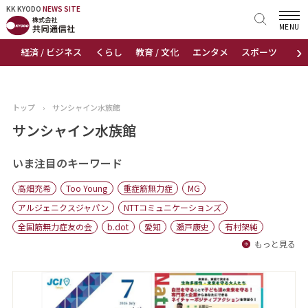
KK KYODO
KK KYODO
NEWS SITE
NEWS SITE
MENU
›
経済 / ビジネス
くらし
教育 / 文化
エンタメ
スポーツ
地
トップページ
お知らせ
トップ
›
サンシャイン水族館
ニュース
サンシャイン水族館
おすすめコンテンツ
いま注目のキーワード
高畑充希
Too Young
重症筋無力症
MG
出版物
アルジェニクスジャパン
NTTコミュニケーションズ
全国筋無力症友の会
b.dot
愛知
瀬戸康史
有村架純
会社概要
もっと見る