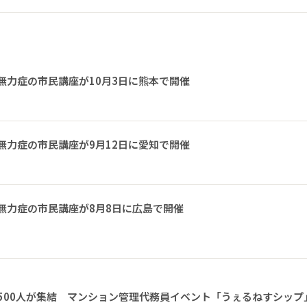
無力症の市民講座が10月3日に熊本で開催
無力症の市民講座が9月12日に愛知で開催
無力症の市民講座が8月8日に広島で開催
1500人が集結 マンション管理代務員イベント「うぇるねすシップ