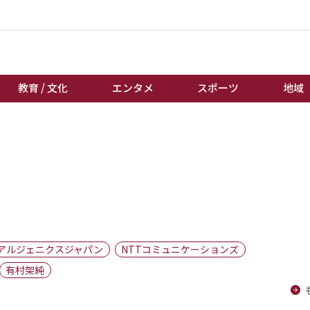
教育 / 文化
エンタメ
スポーツ
地域
経済 / ビジネス
誰もが輝いて働く社会へ
くらし
天皇杯サッカー
教育 / 文化
オートレース
エンタメ
競輪
スポーツ
ボートレース
地域
棋王戦
アルジェニクスジャパン
NTTコミュニケーションズ
キーパーソン
女流本因坊戦
有村架純