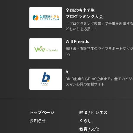
全国選抜小学生
プログラミング大会
「プログラミング教育」で未来を創造す
どもたちを応援！！
Will Friends
看護職・看護学生のライフサポートマガ
ン。
b.
BtoB企業からBtoC企業まで。全てのビジ
スマン必見の情報サイト
トップページ
経済 / ビジネス
お知らせ
くらし
教育 / 文化