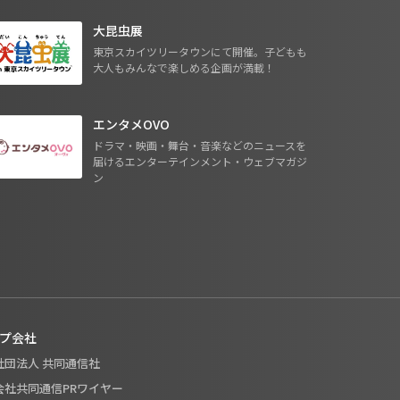
大昆虫展
東京スカイツリータウンにて開催。子どもも
大人もみんなで楽しめる企画が満載！
エンタメOVO
ドラマ・映画・舞台・音楽などのニュースを
届けるエンターテインメント・ウェブマガジ
ン
プ会社
般社団法人 共同通信社
式会社共同通信PRワイヤー