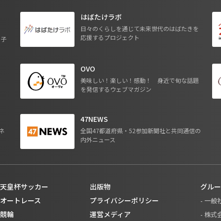
はばたけラボ
日々のくらしを通じて未来世代のはばたきを
応援するプロジェクト
る子
OVO
ジ
美味しい！楽しい！感動！ 身近で旬な話題
を発信するウェブマガジン
47NEWS
ネ
全国47都道府県・52参加新聞社と共同通信の
内外ニュース
天皇杯サッカー
出版物
グルー
オートレース
プライバシーポリシー
- 一
競輪
運営メディア
- 株