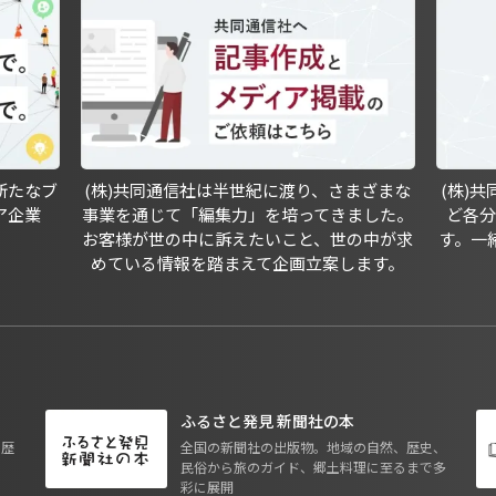
新たなブ
(株)共同通信社は半世紀に渡り、さまざまな
(株)
ア企業
事業を通じて「編集力」を培ってきました。
ど各
お客様が世の中に訴えたいこと、世の中が求
す。一
めている情報を踏まえて企画立案します。
ふるさと発見 新聞社の本
も歴
全国の新聞社の出版物。地域の自然、歴史、
民俗から旅のガイド、郷土料理に至るまで多
彩に展開