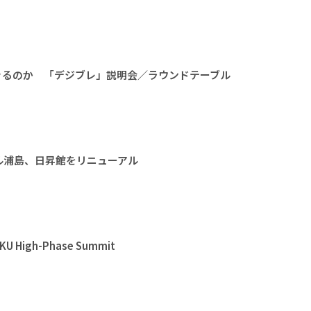
きるのか 「デジブレ」説明会／ラウンドテーブル
ル浦島、日昇館をリニューアル
High-Phase Summit