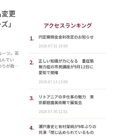
名変更
ーズ」
アクセスランキング
1.
円定期預金金利改定のお知らせ
2026.07.31 15:00
ルーツ。茶
込んでい
2.
正しい知識が力になる 重症筋
のりが政…
無力症の市民講座が9月12日に
愛知で開催
2026.07.13 13:00
3.
リトアニアの手仕事の魅力 東
京都庭園美術館で展覧会
2026.07.30 11:01
4.
瀬戸康史と有村架純が9年ぶりの
共演「閉じ込められているもの