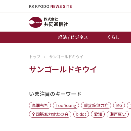
KK KYODO
NEWS SITE
経済 / ビジネス
くらし
トップ
›
サンゴールドキウイ
トップページ
サンゴールドキウイ
お知らせ
いま注目のキーワード
高畑充希
Too Young
重症筋無力症
MG
全国筋無力症友の会
b.dot
愛知
瀬戸康史