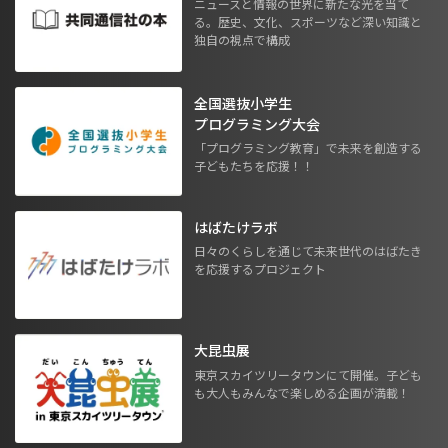
ニュースと情報の世界に新たな光を当て
る。歴史、文化、スポーツなど深い知識と
独自の視点で構成
全国選抜小学生
プログラミング大会
「プログラミング教育」で未来を創造する
子どもたちを応援！！
はばたけラボ
日々のくらしを通じて未来世代のはばたき
を応援するプロジェクト
大昆虫展
東京スカイツリータウンにて開催。子ども
も大人もみんなで楽しめる企画が満載！