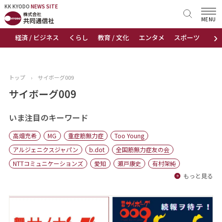
KK KYODO
KK KYODO
NEWS SITE
NEWS SITE
MENU
›
経済 / ビジネス
くらし
教育 / 文化
エンタメ
スポーツ
地
トップページ
お知らせ
トップ
›
サイボーグ009
ニュース
サイボーグ009
おすすめコンテンツ
いま注目のキーワード
高畑充希
MG
重症筋無力症
Too Young
出版物
アルジェニクスジャパン
b.dot
全国筋無力症友の会
NTTコミュニケーションズ
愛知
瀬戸康史
有村架純
会社概要
もっと見る