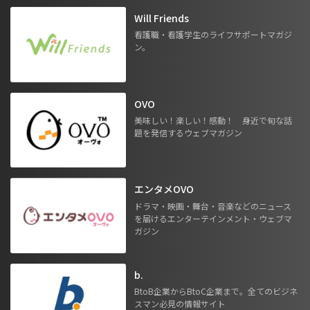
Will Friends
看護職・看護学生のライフサポートマガジ
ン。
OVO
美味しい！楽しい！感動！ 身近で旬な話
題を発信するウェブマガジン
エンタメOVO
ドラマ・映画・舞台・音楽などのニュース
を届けるエンターテインメント・ウェブマ
ガジン
b.
BtoB企業からBtoC企業まで。全てのビジネ
スマン必見の情報サイト