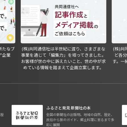
新たなブ
(株)共同通信社は半世紀に渡り、さまざまな
(株)
ア企業
事業を通じて「編集力」を培ってきました。
ど各
お客様が世の中に訴えたいこと、世の中が求
す。一
めている情報を踏まえて企画立案します。
ふるさと発見 新聞社の本
も歴
全国の新聞社の出版物。地域の自然、歴史、
民俗から旅のガイド、郷土料理に至るまで多
彩に展開