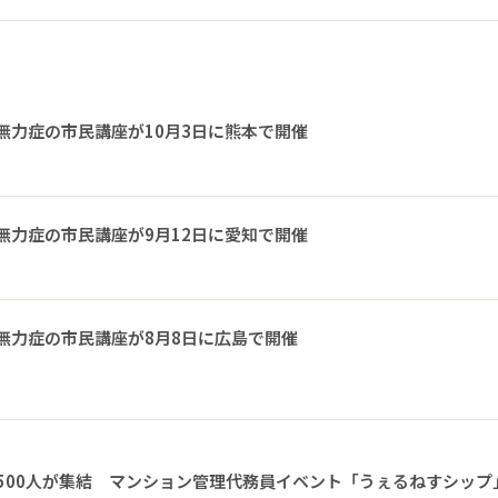
無力症の市民講座が10月3日に熊本で開催
無力症の市民講座が9月12日に愛知で開催
無力症の市民講座が8月8日に広島で開催
1500人が集結 マンション管理代務員イベント「うぇるねすシップ