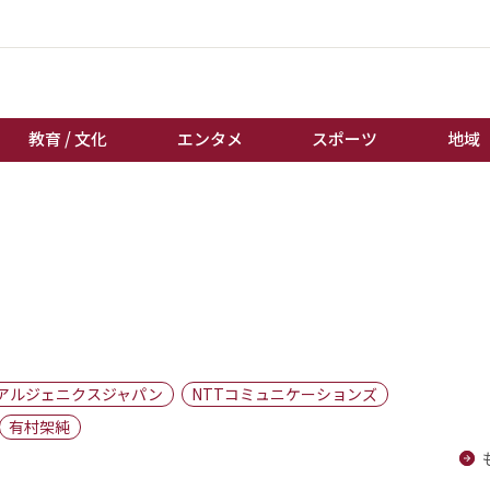
教育 / 文化
エンタメ
スポーツ
地域
経済 / ビジネス
誰もが輝いて働く社会へ
くらし
天皇杯サッカー
教育 / 文化
オートレース
エンタメ
競輪
スポーツ
ボートレース
地域
棋王戦
アルジェニクスジャパン
NTTコミュニケーションズ
キーパーソン
女流本因坊戦
有村架純