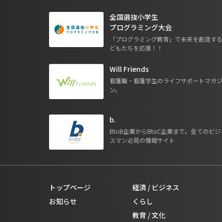
全国選抜小学生
プログラミング大会
「プログラミング教育」で未来を創造す
どもたちを応援！！
Will Friends
看護職・看護学生のライフサポートマガ
ン。
b.
BtoB企業からBtoC企業まで。全てのビジ
スマン必見の情報サイト
トップページ
経済 / ビジネス
お知らせ
くらし
教育 / 文化