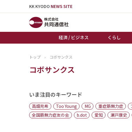
KK KYODO
NEWS SITE
経済 / ビジネス
くらし
トップ
›
コボサンクス
トップページ
コボサンクス
お知らせ
いま注目のキーワード
高畑充希
Too Young
MG
重症筋無力症
全国筋無力症友の会
b.dot
愛知
瀬戸康史