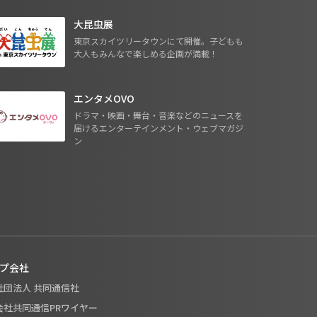
大昆虫展
東京スカイツリータウンにて開催。子どもも
大人もみんなで楽しめる企画が満載！
エンタメOVO
ドラマ・映画・舞台・音楽などのニュースを
届けるエンターテインメント・ウェブマガジ
ン
プ会社
般社団法人 共同通信社
式会社共同通信PRワイヤー