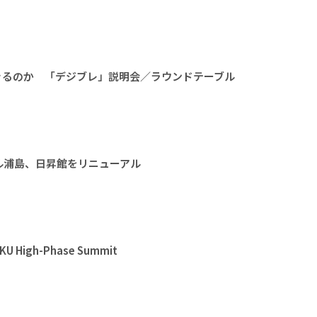
きるのか 「デジブレ」説明会／ラウンドテーブル
ル浦島、日昇館をリニューアル
High-Phase Summit