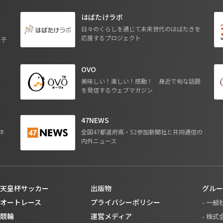
はばたけラボ
日々のくらしを通じて未来世代のはばたきを
応援するプロジェクト
る子
OVO
ジ
美味しい！楽しい！感動！ 身近で旬な話題
を発信するウェブマガジン
47NEWS
ネ
全国47都道府県・52参加新聞社と共同通信の
内外ニュース
天皇杯サッカー
出版物
グルー
オートレース
プライバシーポリシー
- 一
競輪
運営メディア
- 株