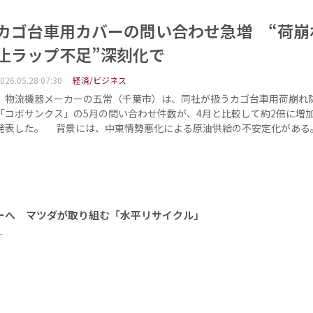
カゴ台車用カバーの問い合わせ急増 “荷崩
止ラップ不足”深刻化で
026.05.28 07:30
経済/ビジネス
物流機器メーカーの五常（千葉市）は、同社が扱うカゴ台車用荷崩れ
「コボサンクス」の5月の問い合わせ件数が、4月と比較して約2倍に増
発表した。 背景には、中東情勢悪化による原油供給の不安定化がある
ーへ マツダが取り組む「水平リサイクル」
ー