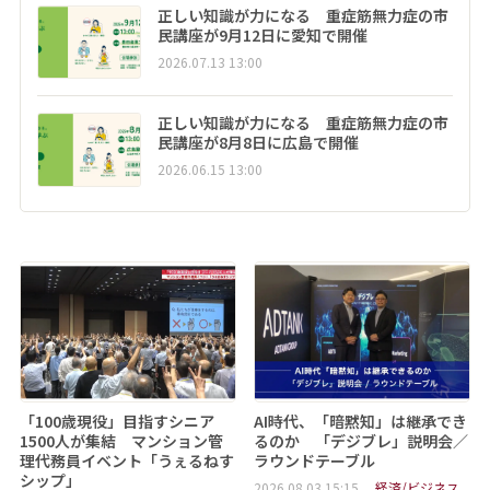
正しい知識が力になる 重症筋無力症の市
民講座が9月12日に愛知で開催
2026.07.13 13:00
正しい知識が力になる 重症筋無力症の市
民講座が8月8日に広島で開催
2026.06.15 13:00
「100歳現役」目指すシニア
AI時代、「暗黙知」は継承でき
1500人が集結 マンション管
るのか 「デジブレ」説明会／
理代務員イベント「うぇるねす
ラウンドテーブル
シップ」
2026.08.03 15:15
経済/ビジネス