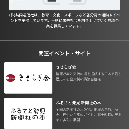
(株)共同通信社は、教育・文化・スポーツなど各分野の活動やイベ
ントを主催しています。一緒に未来社会を創り上げていく参加企
業を募集しています。
関連イベント・サイト
きさらぎ会
情報収集と交流の場を提供する日本で最も
歴史ある会員制の講演会組織
ふるさと発見 新聞社の本
全国の新聞社の出版物。地域の自然、歴
史、民俗から旅のガイド、郷土料理に至る
まで多彩に展開