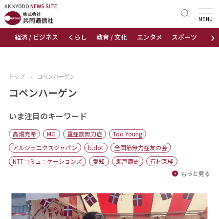
KK KYODO
KK KYODO
NEWS SITE
NEWS SITE
MENU
›
経済 / ビジネス
くらし
教育 / 文化
エンタメ
スポーツ
地
トップページ
お知らせ
トップ
›
コペンハーゲン
ニュース
コペンハーゲン
おすすめコンテンツ
いま注目のキーワード
高畑充希
MG
重症筋無力症
Too Young
出版物
アルジェニクスジャパン
b.dot
全国筋無力症友の会
NTTコミュニケーションズ
愛知
瀬戸康史
有村架純
会社概要
もっと見る