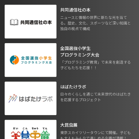
共同通信社の本
ニュースと情報の世界に新たな光を当て
る。歴史、文化、スポーツなど深い知識と
独自の視点で構成
全国選抜小学生
プログラミング大会
「プログラミング教育」で未来を創造する
子どもたちを応援！！
はばたけラボ
日々のくらしを通じて未来世代のはばたき
を応援するプロジェクト
大昆虫展
東京スカイツリータウンにて開催。子ども
も大人もみんなで楽しめる企画が満載！