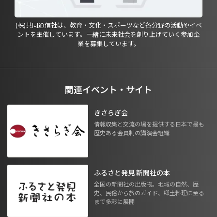
(株)共同通信社は、教育・文化・スポーツなど各分野の活動やイベ
ントを主催しています。一緒に未来社会を創り上げていく参加企
業を募集しています。
関連イベント・サイト
きさらぎ会
情報収集と交流の場を提供する日本で最も
歴史ある会員制の講演会組織
ふるさと発見 新聞社の本
全国の新聞社の出版物。地域の自然、歴
史、民俗から旅のガイド、郷土料理に至る
まで多彩に展開