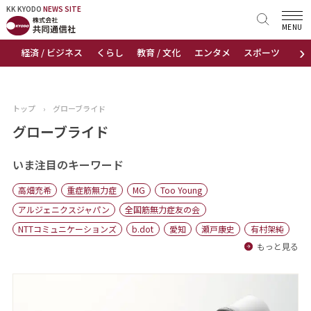
KK KYODO
KK KYODO
NEWS SITE
NEWS SITE
MENU
›
経済 / ビジネス
くらし
教育 / 文化
エンタメ
スポーツ
地
トップページ
お知らせ
トップ
›
グローブライド
ニュース
グローブライド
おすすめコンテンツ
いま注目のキーワード
高畑充希
重症筋無力症
MG
Too Young
出版物
アルジェニクスジャパン
全国筋無力症友の会
NTTコミュニケーションズ
b.dot
愛知
瀬戸康史
有村架純
会社概要
もっと見る