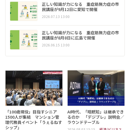
正しい知識が力になる 重症筋無力症の市
民講座が9月12日に愛知で開催
2026.07.13 13:00
正しい知識が力になる 重症筋無力症の市
民講座が8月8日に広島で開催
2026.06.15 13:00
「100歳現役」目指すシニア
AI時代、「暗黙知」は継承でき
1500人が集結 マンション管
るのか 「デジブレ」説明会／
理代務員イベント「うぇるねす
ラウンドテーブル
シップ」
2026.08.03 15:15
経済/ビジネス