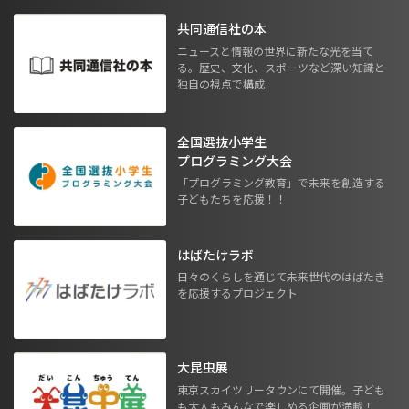
共同通信社の本
ニュースと情報の世界に新たな光を当て
る。歴史、文化、スポーツなど深い知識と
独自の視点で構成
全国選抜小学生
プログラミング大会
「プログラミング教育」で未来を創造する
子どもたちを応援！！
はばたけラボ
日々のくらしを通じて未来世代のはばたき
を応援するプロジェクト
大昆虫展
東京スカイツリータウンにて開催。子ども
も大人もみんなで楽しめる企画が満載！