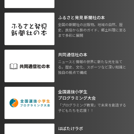
ふるさと発見 新聞社の本
全国の新聞社の出版物。地域の自然、歴
史、民俗から旅のガイド、郷土料理に至る
まで多彩に展開
共同通信社の本
ニュースと情報の世界に新たな光を当て
る。歴史、文化、スポーツなど深い知識と
独自の視点で構成
全国選抜小学生
プログラミング大会
「プログラミング教育」で未来を創造する
子どもたちを応援！！
はばたけラボ