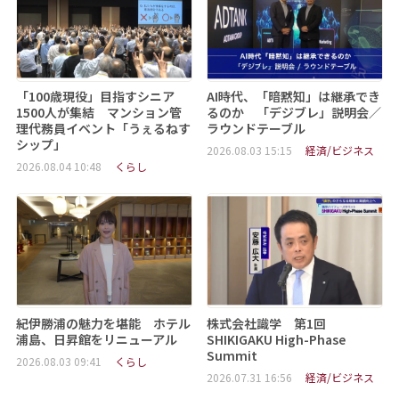
「100歳現役」目指すシニア
AI時代、「暗黙知」は継承でき
1500人が集結 マンション管
るのか 「デジブレ」説明会／
理代務員イベント「うぇるねす
ラウンドテーブル
シップ」
2026.08.03 15:15
経済/ビジネス
2026.08.04 10:48
くらし
紀伊勝浦の魅力を堪能 ホテル
株式会社識学 第1回
浦島、日昇館をリニューアル
SHIKIGAKU High-Phase
Summit
2026.08.03 09:41
くらし
2026.07.31 16:56
経済/ビジネス