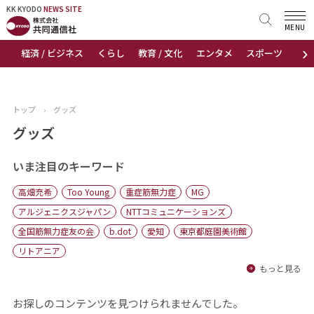
KK KYODO
KK KYODO
NEWS SITE
NEWS SITE
MENU
›
経済 / ビジネス
くらし
教育 / 文化
エンタメ
スポーツ
地
トップページ
お知らせ
トップ
›
グッズ
ニュース
グッズ
おすすめコンテンツ
いま注目のキーワード
高畑充希
Too Young
重症筋無力症
MG
出版物
アルジェニクスジャパン
NTTコミュニケーションズ
全国筋無力症友の会
b.dot
愛知
東京都庭園美術館
会社概要
リトアニア
もっと見る
お探しのコンテンツを見つけられませんでした。