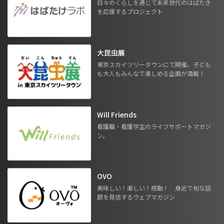
日々のくらしを通じて未来世代のはばたき
を応援するプロジェクト
大昆虫展
東京スカイツリータウンにて開催。子ども
も大人もみんなで楽しめる企画が満載！
Will Friends
看護職・看護学生のライフサポートマガジ
ン。
OVO
美味しい！楽しい！感動！ 身近で旬な話
題を発信するウェブマガジン