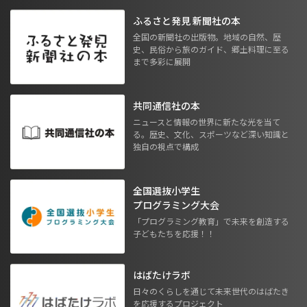
ふるさと発見 新聞社の本
全国の新聞社の出版物。地域の自然、歴
史、民俗から旅のガイド、郷土料理に至る
まで多彩に展開
共同通信社の本
ニュースと情報の世界に新たな光を当て
る。歴史、文化、スポーツなど深い知識と
独自の視点で構成
全国選抜小学生
プログラミング大会
「プログラミング教育」で未来を創造する
子どもたちを応援！！
はばたけラボ
日々のくらしを通じて未来世代のはばたき
を応援するプロジェクト