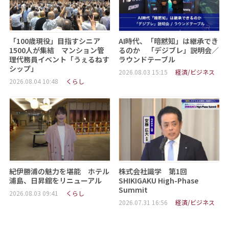
「100歳現役」目指すシニア
AI時代、「暗黙知」は継承でき
1500人が集結 マンション管
るのか 「デジブレ」説明会／
理代務員イベント「うぇるねす
ラウンドテーブル
シップ」
2026.08.03 15:15
経済/ビジネス
2026.08.04 10:48
くらし
紀伊勝浦の魅力を堪能 ホテル
株式会社識学 第1回
浦島、日昇館をリニューアル
SHIKIGAKU High-Phase
Summit
2026.08.03 09:41
くらし
2026.07.31 16:56
経済/ビジネス