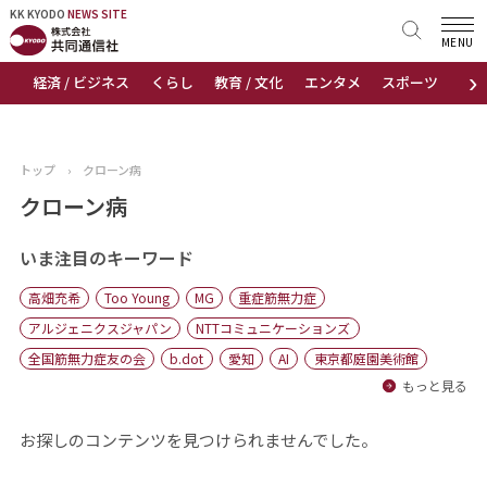
KK KYODO
KK KYODO
NEWS SITE
NEWS SITE
MENU
›
経済 / ビジネス
くらし
教育 / 文化
エンタメ
スポーツ
地
トップページ
お知らせ
トップ
›
クローン病
ニュース
クローン病
おすすめコンテンツ
いま注目のキーワード
高畑充希
Too Young
MG
重症筋無力症
出版物
アルジェニクスジャパン
NTTコミュニケーションズ
全国筋無力症友の会
b.dot
愛知
AI
東京都庭園美術館
会社概要
もっと見る
お探しのコンテンツを見つけられませんでした。