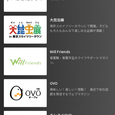
大昆虫展
東京スカイツリータウンにて開催。子ども
も大人もみんなで楽しめる企画が満載！
Will Friends
看護職・看護学生のライフサポートマガジ
ン。
OVO
美味しい！楽しい！感動！ 身近で旬な話
題を発信するウェブマガジン
エンタメOVO