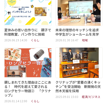
夏休みの思い出作りに 親子で
未来の理想のキッチンを追求
料理教室、パン作りに挑戦
中学生がショールームを見学
2026.06.19 14:30
くらし
2026.01.30 16:47
地域
親しまれてきた理由はここにあ
クリナップが‟愛着の湧くキッ
る！ 時代を超えて愛される
チン”を受注開始 新開発の天
ロングセラー物語② 「クリナ
然木天板を採用
ップ」
2025.09.01 15:03
経済/ビジネス
2026.01.14 12:00
くらし