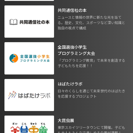
共同通信社の本
ニュースと情報の世界に新たな光を当て
る。歴史、文化、スポーツなど深い知識と
独自の視点で構成
全国選抜小学生
プログラミング大会
「プログラミング教育」で未来を創造する
子どもたちを応援！！
はばたけラボ
日々のくらしを通じて未来世代のはばたき
を応援するプロジェクト
大昆虫展
東京スカイツリータウンにて開催。子ども
も大人もみんなで楽しめる企画が満載！