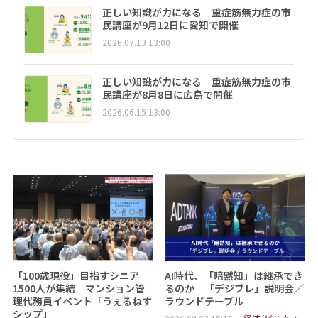
正しい知識が力になる 重症筋無力症の市
民講座が9月12日に愛知で開催
2026.07.13 13:00
正しい知識が力になる 重症筋無力症の市
民講座が8月8日に広島で開催
2026.06.15 13:00
「100歳現役」目指すシニア
AI時代、「暗黙知」は継承でき
1500人が集結 マンション管
るのか 「デジブレ」説明会／
理代務員イベント「うぇるねす
ラウンドテーブル
シップ」