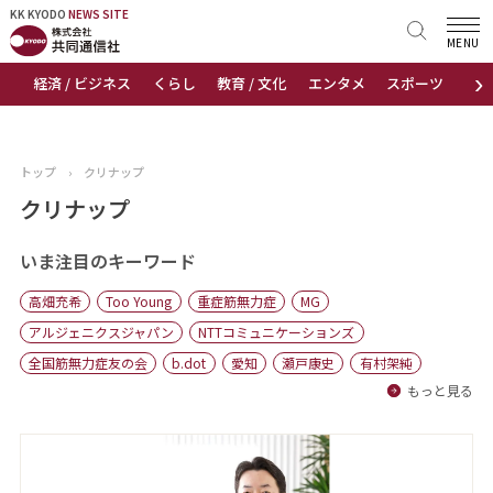
KK KYODO
KK KYODO
NEWS SITE
NEWS SITE
MENU
›
経済 / ビジネス
くらし
教育 / 文化
エンタメ
スポーツ
地
トップページ
お知らせ
トップ
›
クリナップ
ニュース
クリナップ
おすすめコンテンツ
いま注目のキーワード
高畑充希
Too Young
重症筋無力症
MG
出版物
アルジェニクスジャパン
NTTコミュニケーションズ
全国筋無力症友の会
b.dot
愛知
瀬戸康史
有村架純
会社概要
もっと見る