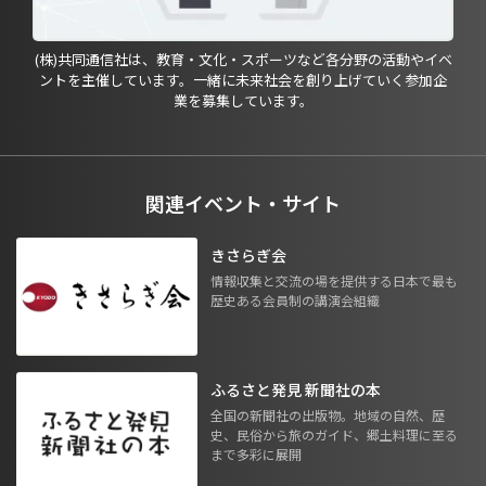
(株)共同通信社は、教育・文化・スポーツなど各分野の活動やイベ
ントを主催しています。一緒に未来社会を創り上げていく参加企
業を募集しています。
関連イベント・サイト
きさらぎ会
情報収集と交流の場を提供する日本で最も
歴史ある会員制の講演会組織
ふるさと発見 新聞社の本
全国の新聞社の出版物。地域の自然、歴
史、民俗から旅のガイド、郷土料理に至る
まで多彩に展開