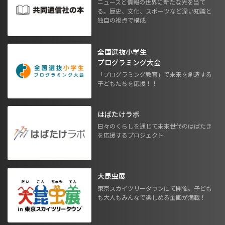
ニュースと情報の世界に新たな光を当て
る。歴史、文化、スポーツなど深い知識と
独自の視点で構成
全国選抜小学生
プログラミング大会
「プログラミング教育」で未来を創造する
子どもたちを応援！！
はばたけラボ
日々のくらしを通じて未来世代のはばたき
を応援するプロジェクト
大昆虫展
東京スカイツリータウンにて開催。子ども
も大人もみんなで楽しめる企画が満載！