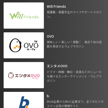
Will Friends
看護職・看護学生のライフサポートマガジ
ン。
OVO
美味しい！楽しい！感動！ 身近で旬な話
題を発信するウェブマガジン
エンタメOVO
ドラマ・映画・舞台・音楽などのニュース
を届けるエンターテインメント・ウェブマ
ガジン
b.
BtoB企業からBtoC企業まで。全てのビジネ
スマン必見の情報サイト