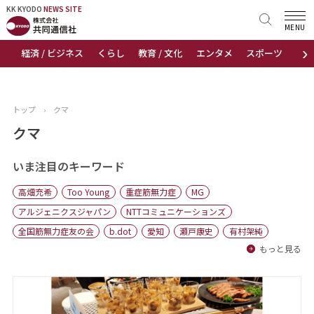
KK KYODO
KK KYODO
NEWS SITE
NEWS SITE
MENU
›
経済 / ビジネス
くらし
教育 / 文化
エンタメ
スポーツ
地
トップページ
お知らせ
トップ
›
クマ
ニュース
クマ
おすすめコンテンツ
いま注目のキーワード
高畑充希
Too Young
重症筋無力症
MG
出版物
アルジェニクスジャパン
NTTコミュニケーションズ
全国筋無力症友の会
b.dot
愛知
瀬戸康史
有村架純
会社概要
もっと見る