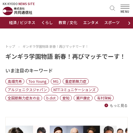
KK KYODO
KK KYODO
NEWS SITE
NEWS SITE
MENU
›
経済 / ビジネス
くらし
教育 / 文化
エンタメ
スポーツ
地
トップページ
お知らせ
トップ
›
ギンギラ学園物語 新春！再びマッチでーす！
ニュース
ギンギラ学園物語 新春！再びマッチでーす！
おすすめコンテンツ
いま注目のキーワード
高畑充希
Too Young
MG
重症筋無力症
出版物
アルジェニクスジャパン
NTTコミュニケーションズ
全国筋無力症友の会
b.dot
愛知
瀬戸康史
有村架純
会社概要
もっと見る