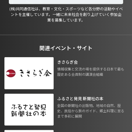
(株)共同通信社は、教育・文化・スポーツなど各分野の活動やイベ
ントを主催しています。一緒に未来社会を創り上げていく参加企
業を募集しています。
関連イベント・サイト
きさらぎ会
情報収集と交流の場を提供する日本で最も
歴史ある会員制の講演会組織
ふるさと発見 新聞社の本
全国の新聞社の出版物。地域の自然、歴
史、民俗から旅のガイド、郷土料理に至る
まで多彩に展開