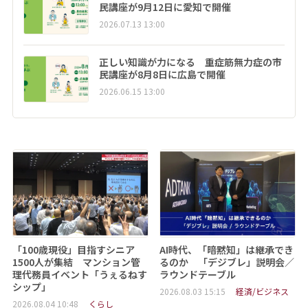
民講座が9月12日に愛知で開催
2026.07.13 13:00
正しい知識が力になる 重症筋無力症の市
民講座が8月8日に広島で開催
2026.06.15 13:00
「100歳現役」目指すシニア
AI時代、「暗黙知」は継承でき
1500人が集結 マンション管
るのか 「デジブレ」説明会／
理代務員イベント「うぇるねす
ラウンドテーブル
シップ」
2026.08.03 15:15
経済/ビジネス
2026.08.04 10:48
くらし