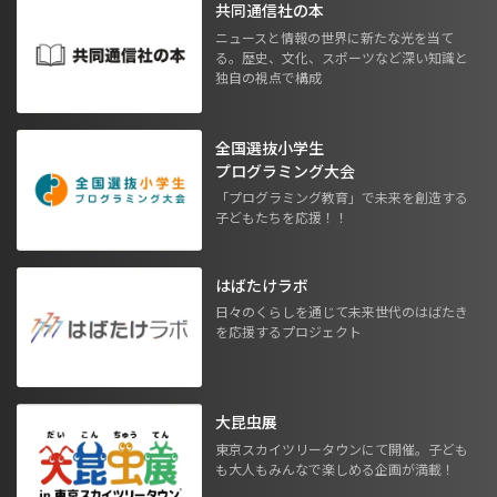
共同通信社の本
ニュースと情報の世界に新たな光を当て
る。歴史、文化、スポーツなど深い知識と
独自の視点で構成
全国選抜小学生
プログラミング大会
「プログラミング教育」で未来を創造する
子どもたちを応援！！
はばたけラボ
日々のくらしを通じて未来世代のはばたき
を応援するプロジェクト
大昆虫展
東京スカイツリータウンにて開催。子ども
も大人もみんなで楽しめる企画が満載！