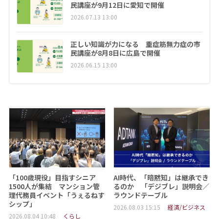
民講座が9月12日に愛知で開催
2026.07.13 13:00
正しい知識が力になる 重症筋無力症の市
民講座が8月8日に広島で開催
2026.06.15 13:00
「100歳現役」目指すシニア
AI時代、「暗黙知」は継承でき
1500人が集結 マンション管
るのか 「デジブレ」説明会／
理代務員イベント「うぇるねす
ラウンドテーブル
シップ」
2026.08.03 15:15
経済/ビジネス
2026.08.04 10:48
くらし