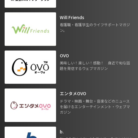
Will Friends
看護職・看護学生のライフサポートマガジ
ン。
OVO
美味しい！楽しい！感動！ 身近で旬な話
題を発信するウェブマガジン
エンタメOVO
ドラマ・映画・舞台・音楽などのニュース
を届けるエンターテインメント・ウェブマ
ガジン
b.