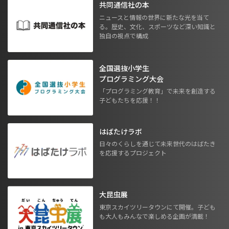
共同通信社の本
ニュースと情報の世界に新たな光を当て
る。歴史、文化、スポーツなど深い知識と
独自の視点で構成
全国選抜小学生
プログラミング大会
「プログラミング教育」で未来を創造する
子どもたちを応援！！
はばたけラボ
日々のくらしを通じて未来世代のはばたき
を応援するプロジェクト
大昆虫展
東京スカイツリータウンにて開催。子ども
も大人もみんなで楽しめる企画が満載！