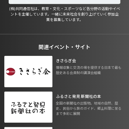
(株)共同通信社は、教育・文化・スポーツなど各分野の活動やイベ
ントを主催しています。一緒に未来社会を創り上げていく参加企
業を募集しています。
関連イベント・サイト
きさらぎ会
情報収集と交流の場を提供する日本で最も
歴史ある会員制の講演会組織
ふるさと発見 新聞社の本
全国の新聞社の出版物。地域の自然、歴
史、民俗から旅のガイド、郷土料理に至る
まで多彩に展開