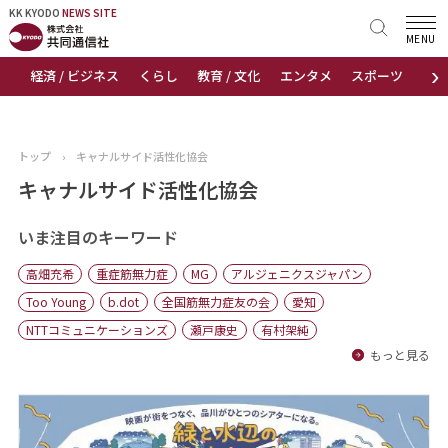
KK KYODO
KK KYODO
NEWS SITE
NEWS SITE
MENU
›
経済 / ビジネス
くらし
教育 / 文化
エンタメ
スポーツ
地
トップページ
お知らせ
トップ
›
キャナルサイド活性化協会
ニュース
キャナルサイド活性化協会
おすすめコンテンツ
いま注目のキーワード
高畑充希
重症筋無力症
MG
アルジェニクスジャパン
出版物
Too Young
b.dot
全国筋無力症友の会
愛知
NTTコミュニケーションズ
瀬戸康史
有村架純
会社概要
もっと見る