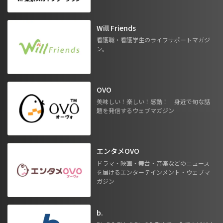
Will Friends
看護職・看護学生のライフサポートマガジ
ン。
OVO
美味しい！楽しい！感動！ 身近で旬な話
題を発信するウェブマガジン
エンタメOVO
ドラマ・映画・舞台・音楽などのニュース
を届けるエンターテインメント・ウェブマ
ガジン
b.