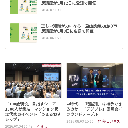
民講座が9月12日に愛知で開催
2026.07.13 13:00
正しい知識が力になる 重症筋無力症の市
民講座が8月8日に広島で開催
2026.06.15 13:00
「100歳現役」目指すシニア
AI時代、「暗黙知」は継承でき
1500人が集結 マンション管
るのか 「デジブレ」説明会／
理代務員イベント「うぇるねす
ラウンドテーブル
シップ」
2026.08.03 15:15
経済/ビジネス
2026.08.04 10:48
くらし