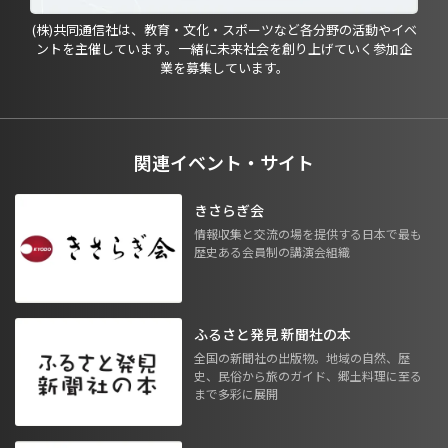
(株)共同通信社は、教育・文化・スポーツなど各分野の活動やイベ
ントを主催しています。一緒に未来社会を創り上げていく参加企
業を募集しています。
関連イベント・サイト
きさらぎ会
情報収集と交流の場を提供する日本で最も
歴史ある会員制の講演会組織
ふるさと発見 新聞社の本
全国の新聞社の出版物。地域の自然、歴
史、民俗から旅のガイド、郷土料理に至る
まで多彩に展開