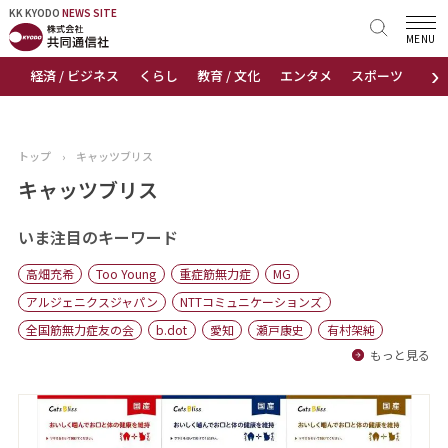
KK KYODO
KK KYODO
NEWS SITE
NEWS SITE
MENU
›
経済 / ビジネス
くらし
教育 / 文化
エンタメ
スポーツ
地
トップページ
お知らせ
トップ
›
キャッツブリス
ニュース
キャッツブリス
おすすめコンテンツ
いま注目のキーワード
高畑充希
Too Young
重症筋無力症
MG
出版物
アルジェニクスジャパン
NTTコミュニケーションズ
全国筋無力症友の会
b.dot
愛知
瀬戸康史
有村架純
会社概要
もっと見る