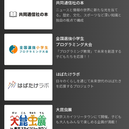
共同通信社の本
ニュースと情報の世界に新たな光を当て
る。歴史、文化、スポーツなど深い知識と
独自の視点で構成
全国選抜小学生
プログラミング大会
「プログラミング教育」で未来を創造する
子どもたちを応援！！
はばたけラボ
日々のくらしを通じて未来世代のはばたき
を応援するプロジェクト
大昆虫展
東京スカイツリータウンにて開催。子ども
も大人もみんなで楽しめる企画が満載！