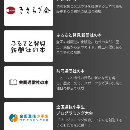
情報収集と交流の場を提供する日本で最も
歴史ある会員制の講演会組織
ふるさと発見 新聞社の本
全国の新聞社の出版物。地域の自然、歴
史、民俗から旅のガイド、郷土料理に至る
まで多彩に展開
共同通信社の本
ニュースと情報の世界に新たな光を当て
る。歴史、文化、スポーツなど深い知識と
独自の視点で構成
全国選抜小学生
プログラミング大会
「プログラミング教育」で未来を創造する
子どもたちを応援！！