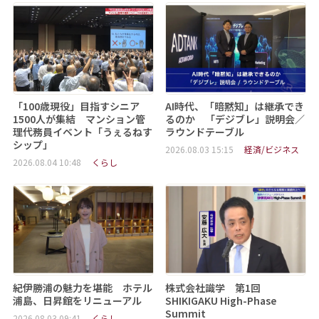
「100歳現役」目指すシニア
AI時代、「暗黙知」は継承でき
1500人が集結 マンション管
るのか 「デジブレ」説明会／
理代務員イベント「うぇるねす
ラウンドテーブル
シップ」
2026.08.03 15:15
経済/ビジネス
2026.08.04 10:48
くらし
紀伊勝浦の魅力を堪能 ホテル
株式会社識学 第1回
浦島、日昇館をリニューアル
SHIKIGAKU High-Phase
Summit
2026.08.03 09:41
くらし