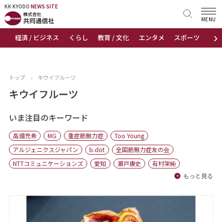
KK KYODO
KK KYODO
NEWS SITE
NEWS SITE
MENU
›
経済 / ビジネス
くらし
教育 / 文化
エンタメ
スポーツ
地
トップページ
お知らせ
トップ
›
キウイフルーツ
ニュース
キウイフルーツ
おすすめコンテンツ
いま注目のキーワード
高畑充希
MG
重症筋無力症
Too Young
出版物
アルジェニクスジャパン
b.dot
全国筋無力症友の会
NTTコミュニケーションズ
愛知
瀬戸康史
有村架純
会社概要
もっと見る