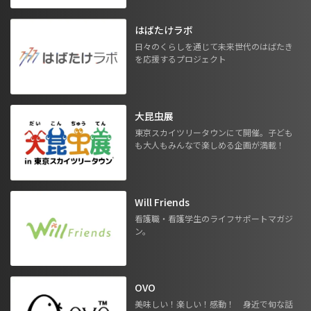
はばたけラボ
日々のくらしを通じて未来世代のはばたき
を応援するプロジェクト
大昆虫展
東京スカイツリータウンにて開催。子ども
も大人もみんなで楽しめる企画が満載！
Will Friends
看護職・看護学生のライフサポートマガジ
ン。
OVO
美味しい！楽しい！感動！ 身近で旬な話