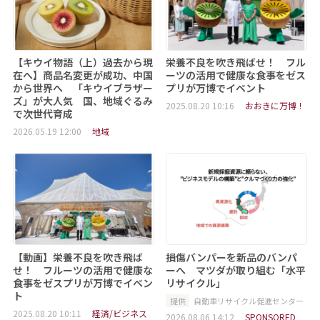
【キウイ物語（上）過去から現
栄養不良を吹き飛ばせ！ フル
在へ】商品名変更が成功、中国
ーツの活用で健康な食事をゼス
から世界へ 「キウイブラザー
プリが万博でイベント
ズ」が大人気 国、地域ぐるみ
2025.08.20 10:16
おおきに万博！
で次世代育成
2026.05.19 12:00
地域
【動画】栄養不良を吹き飛ば
損傷バンパーを新品のバンパ
せ！ フルーツの活用で健康な
ーへ マツダが取り組む「水平
食事をゼスプリが万博でイベン
リサイクル」
ト
提供
自動車リサイクル促進センター
2025.08.20 10:11
経済/ビジネス
2026.08.06 14:12
SPONSORED