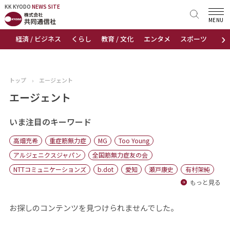
KK KYODO
KK KYODO
NEWS SITE
NEWS SITE
MENU
›
経済 / ビジネス
くらし
教育 / 文化
エンタメ
スポーツ
地
トップページ
お知らせ
トップ
›
エージェント
ニュース
エージェント
おすすめコンテンツ
いま注目のキーワード
高畑充希
重症筋無力症
MG
Too Young
出版物
アルジェニクスジャパン
全国筋無力症友の会
NTTコミュニケーションズ
b.dot
愛知
瀬戸康史
有村架純
会社概要
もっと見る
お探しのコンテンツを見つけられませんでした。