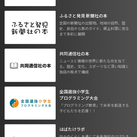
ふるさと発見 新聞社の本
全国の新聞社の出版物。地域の自然、歴
史、民俗から旅のガイド、郷土料理に至る
まで多彩に展開
共同通信社の本
ニュースと情報の世界に新たな光を当て
る。歴史、文化、スポーツなど深い知識と
独自の視点で構成
全国選抜小学生
プログラミング大会
「プログラミング教育」で未来を創造する
子どもたちを応援！！
はばたけラボ
日々のくらしを通じて未来世代のはばたき