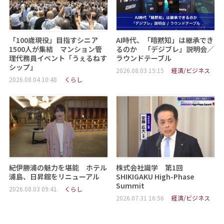
「100歳現役」目指すシニア
AI時代、「暗黙知」は継承でき
1500人が集結 マンション管
るのか 「デジブレ」説明会／
理代務員イベント「うぇるねす
ラウンドテーブル
シップ」
2026.08.03 15:15
経済/ビジネス
2026.08.04 10:48
くらし
紀伊勝浦の魅力を堪能 ホテル
株式会社識学 第1回
浦島、日昇館をリニューアル
SHIKIGAKU High-Phase
Summit
2026.08.03 09:41
くらし
2026.07.31 16:56
経済/ビジネス