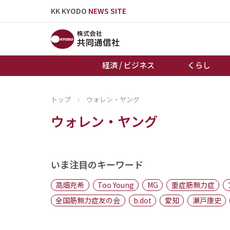
KK KYODO
NEWS SITE
経済 / ビジネス
くらし
トップ
›
ウォレン・ヤング
トップページ
ウォレン・ヤング
お知らせ
いま注目のキーワード
高畑充希
Too Young
MG
重症筋無力症
全国筋無力症友の会
b.dot
愛知
瀬戸康史