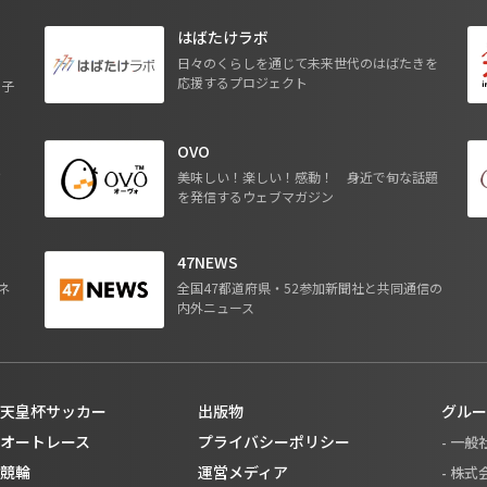
はばたけラボ
日々のくらしを通じて未来世代のはばたきを
応援するプロジェクト
る子
OVO
ジ
美味しい！楽しい！感動！ 身近で旬な話題
を発信するウェブマガジン
47NEWS
ネ
全国47都道府県・52参加新聞社と共同通信の
内外ニュース
天皇杯サッカー
出版物
グルー
オートレース
プライバシーポリシー
- 一
競輪
運営メディア
- 株