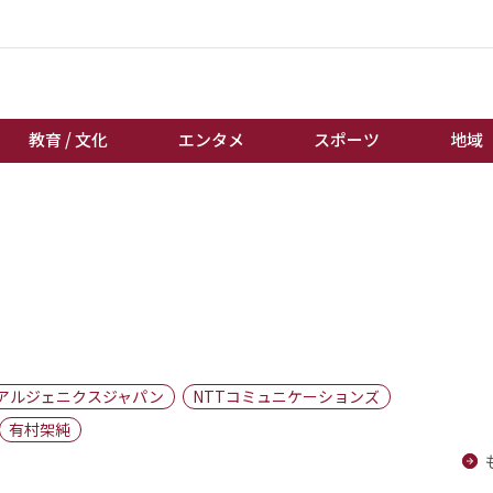
教育 / 文化
エンタメ
スポーツ
地域
経済 / ビジネス
誰もが輝いて働く社会へ
くらし
天皇杯サッカー
教育 / 文化
オートレース
エンタメ
競輪
スポーツ
ボートレース
地域
棋王戦
アルジェニクスジャパン
NTTコミュニケーションズ
キーパーソン
女流本因坊戦
有村架純