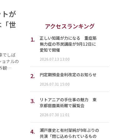
ットが
は「世
アクセスランキング
1.
正しい知識が力になる 重症筋
無力症の市民講座が9月12日に
愛知で開催
車でしば
2026.07.13 13:00
ショナルの
外観…
2.
円定期預金金利改定のお知らせ
2026.07.31 15:00
3.
リトアニアの手仕事の魅力 東
京都庭園美術館で展覧会
2026.07.30 11:01
4.
瀬戸康史と有村架純が9年ぶりの
共演「閉じ込められているもの