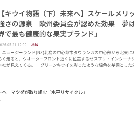
【キウイ物語（下）未来へ】スケールメリ
強さの源泉 欧州委員会が認めた効果 夢
界で最も健康的な果実ブランド」
026.05.21 12:00
地域
ニュージーランド(NZ)北島の中心都市タウランガの中心部から北東に
らく走ると、ウオーターフロント近くに位置するゼスプリ・インターナ
本社が見えてくる。 グリーンキウイを彩ったような緑色を基調とした
ーへ マツダが取り組む「水平リサイクル」
ー