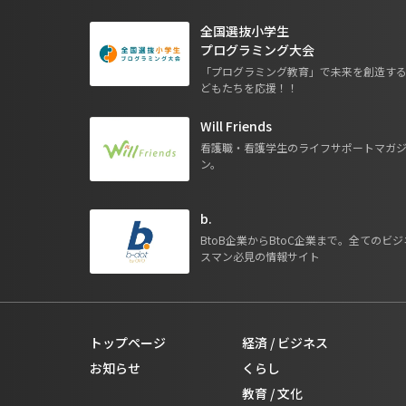
全国選抜小学生
プログラミング大会
「プログラミング教育」で未来を創造す
どもたちを応援！！
Will Friends
看護職・看護学生のライフサポートマガ
ン。
b.
BtoB企業からBtoC企業まで。全てのビジ
スマン必見の情報サイト
トップページ
経済 / ビジネス
お知らせ
くらし
教育 / 文化