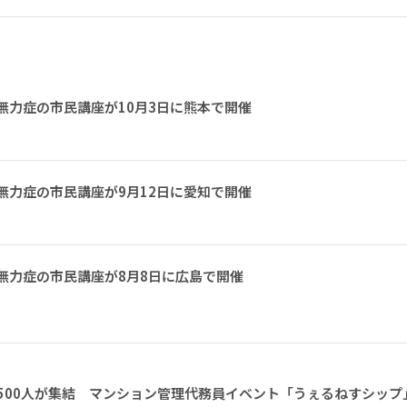
無力症の市民講座が10月3日に熊本で開催
無力症の市民講座が9月12日に愛知で開催
無力症の市民講座が8月8日に広島で開催
1500人が集結 マンション管理代務員イベント「うぇるねすシップ