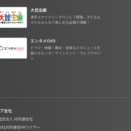
大昆虫展
東京スカイツリータウンにて開催。子どもも
大人もみんなで楽しめる企画が満載！
エンタメOVO
ドラマ・映画・舞台・音楽などのニュースを
届けるエンターテインメント・ウェブマガジ
ン
プ会社
般社団法人 共同通信社
式会社共同通信PRワイヤー