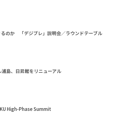
きるのか 「デジブレ」説明会／ラウンドテーブル
ル浦島、日昇館をリニューアル
High-Phase Summit