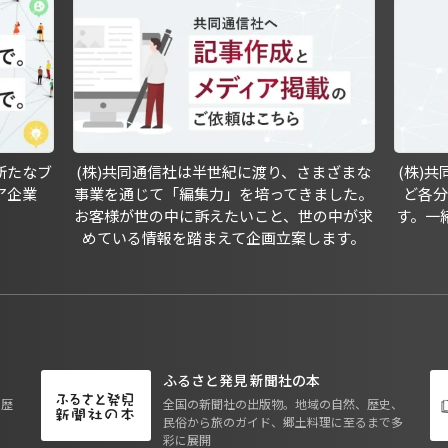
新たなブ
(株)共同通信社は半世紀に渡り、さまざまな
(株)
ア企業
事業を通じて「編集力」を培ってきました。
ど各
お客様が世の中に訴えたいこと、世の中が求
す。一
めている情報を踏まえて企画立案します。
ふるさと発見 新聞社の本
も歴
全国の新聞社の出版物。地域の自然、歴史、
民俗から旅のガイド、郷土料理に至るまで多
彩に展開