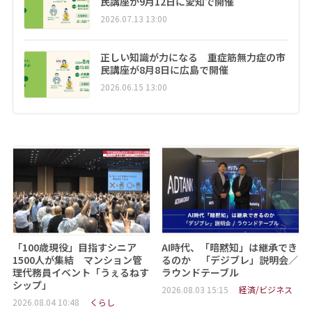
民講座が9月12日に愛知で開催
2026.07.13 13:00
正しい知識が力になる 重症筋無力症の市
民講座が8月8日に広島で開催
2026.06.15 13:00
「100歳現役」目指すシニア
AI時代、「暗黙知」は継承でき
1500人が集結 マンション管
るのか 「デジブレ」説明会／
理代務員イベント「うぇるねす
ラウンドテーブル
シップ」
2026.08.03 15:15
経済/ビジネス
2026.08.04 10:48
くらし