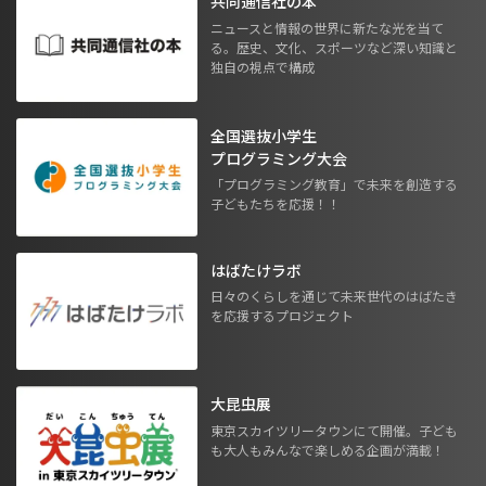
共同通信社の本
ニュースと情報の世界に新たな光を当て
る。歴史、文化、スポーツなど深い知識と
独自の視点で構成
全国選抜小学生
プログラミング大会
「プログラミング教育」で未来を創造する
子どもたちを応援！！
はばたけラボ
日々のくらしを通じて未来世代のはばたき
を応援するプロジェクト
大昆虫展
東京スカイツリータウンにて開催。子ども
も大人もみんなで楽しめる企画が満載！