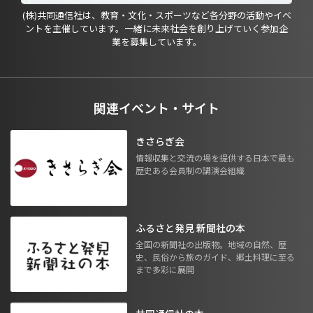
(株)共同通信社は、教育・文化・スポーツなど各分野の活動やイベ
ントを主催しています。一緒に未来社会を創り上げていく参加企
業を募集しています。
関連イベント・サイト
きさらぎ会
情報収集と交流の場を提供する日本で最も
歴史ある会員制の講演会組織
ふるさと発見 新聞社の本
全国の新聞社の出版物。地域の自然、歴
史、民俗から旅のガイド、郷土料理に至る
まで多彩に展開