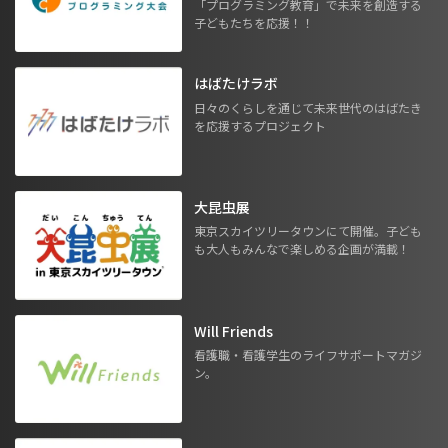
「プログラミング教育」で未来を創造する
子どもたちを応援！！
はばたけラボ
日々のくらしを通じて未来世代のはばたき
を応援するプロジェクト
大昆虫展
東京スカイツリータウンにて開催。子ども
も大人もみんなで楽しめる企画が満載！
Will Friends
看護職・看護学生のライフサポートマガジ
ン。