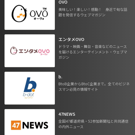
OVO
美味しい！楽しい！感動！ 身近で旬な話
題を発信するウェブマガジン
エンタメOVO
ドラマ・映画・舞台・音楽などのニュース
を届けるエンターテインメント・ウェブマ
ガジン
b.
BtoB企業からBtoC企業まで。全てのビジネ
スマン必見の情報サイト
47NEWS
全国47都道府県・52参加新聞社と共同通信
の内外ニュース