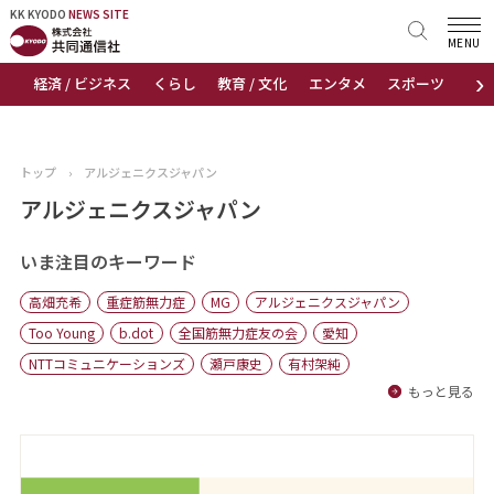
KK KYODO
KK KYODO
NEWS SITE
NEWS SITE
MENU
›
経済 / ビジネス
くらし
教育 / 文化
エンタメ
スポーツ
地
トップページ
お知らせ
トップ
›
アルジェニクスジャパン
ニュース
アルジェニクスジャパン
おすすめコンテンツ
いま注目のキーワード
高畑充希
重症筋無力症
MG
アルジェニクスジャパン
出版物
Too Young
b.dot
全国筋無力症友の会
愛知
NTTコミュニケーションズ
瀬戸康史
有村架純
会社概要
もっと見る