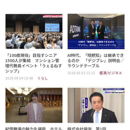
「100歳現役」目指すシニア
AI時代、「暗黙知」は継承でき
1500人が集結 マンション管
るのか 「デジブレ」説明会／
理代務員イベント「うぇるねす
ラウンドテーブル
シップ」
2026.08.03 15:15
経済/ビジネス
2026.08.04 10:48
くらし
紀伊勝浦の魅力を堪能 ホテル
株式会社識学 第1回