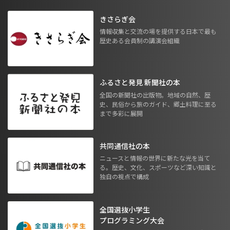
きさらぎ会
情報収集と交流の場を提供する日本で最も
歴史ある会員制の講演会組織
ふるさと発見 新聞社の本
全国の新聞社の出版物。地域の自然、歴
史、民俗から旅のガイド、郷土料理に至る
まで多彩に展開
共同通信社の本
ニュースと情報の世界に新たな光を当て
る。歴史、文化、スポーツなど深い知識と
独自の視点で構成
全国選抜小学生
プログラミング大会