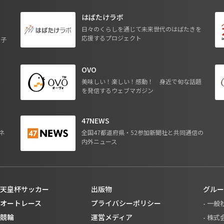
はばたけラボ
日々のくらしを通じて未来世代のはばたきを
応援するプロジェクト
る子
OVO
ジ
美味しい！楽しい！感動！ 身近で旬な話題
を発信するウェブマガジン
47NEWS
ネ
全国47都道府県・52参加新聞社と共同通信の
内外ニュース
天皇杯サッカー
出版物
グルー
オートレース
プライバシーポリシー
- 一
競輪
運営メディア
- 株