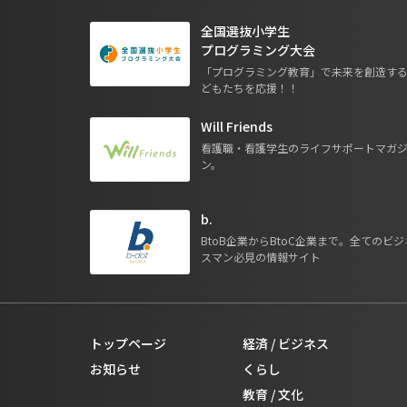
全国選抜小学生
プログラミング大会
「プログラミング教育」で未来を創造す
どもたちを応援！！
Will Friends
看護職・看護学生のライフサポートマガ
ン。
b.
BtoB企業からBtoC企業まで。全てのビジ
スマン必見の情報サイト
トップページ
経済 / ビジネス
お知らせ
くらし
教育 / 文化