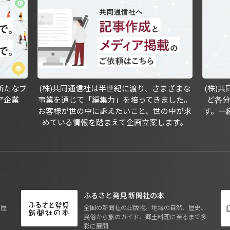
新たなブ
(株)共同通信社は半世紀に渡り、さまざまな
(株)
ア企業
事業を通じて「編集力」を培ってきました。
ど各
お客様が世の中に訴えたいこと、世の中が求
す。一
めている情報を踏まえて企画立案します。
ふるさと発見 新聞社の本
も歴
全国の新聞社の出版物。地域の自然、歴史、
民俗から旅のガイド、郷土料理に至るまで多
彩に展開