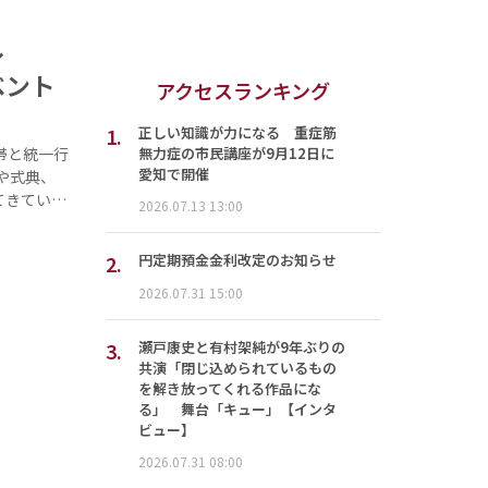
押し
ベント
アクセスランキング
1.
正しい知識が力になる 重症筋
無力症の市民講座が9月12日に
帯と統一行
愛知で開催
や式典、
てきてい…
2026.07.13 13:00
2.
円定期預金金利改定のお知らせ
2026.07.31 15:00
3.
瀬戸康史と有村架純が9年ぶりの
共演「閉じ込められているもの
を解き放ってくれる作品にな
る」 舞台「キュー」【インタ
ビュー】
2026.07.31 08:00