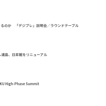
きるのか 「デジブレ」説明会／ラウンドテーブル
ル浦島、日昇館をリニューアル
High-Phase Summit