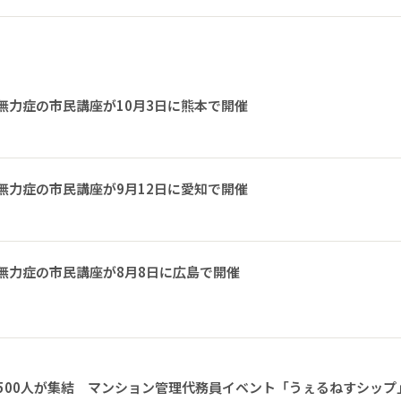
無力症の市民講座が10月3日に熊本で開催
無力症の市民講座が9月12日に愛知で開催
無力症の市民講座が8月8日に広島で開催
1500人が集結 マンション管理代務員イベント「うぇるねすシップ