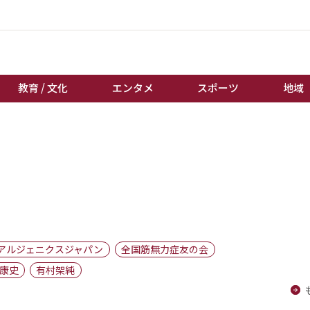
教育 / 文化
エンタメ
スポーツ
地域
経済 / ビジネス
誰もが輝いて働く社会へ
くらし
天皇杯サッカー
教育 / 文化
オートレース
エンタメ
競輪
スポーツ
ボートレース
地域
棋王戦
アルジェニクスジャパン
全国筋無力症友の会
キーパーソン
女流本因坊戦
康史
有村架純