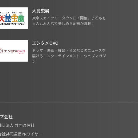
大昆虫展
東京スカイツリータウンにて開催。子どもも
大人もみんなで楽しめる企画が満載！
エンタメOVO
ドラマ・映画・舞台・音楽などのニュースを
届けるエンターテインメント・ウェブマガジ
ン
プ会社
般社団法人 共同通信社
式会社共同通信PRワイヤー