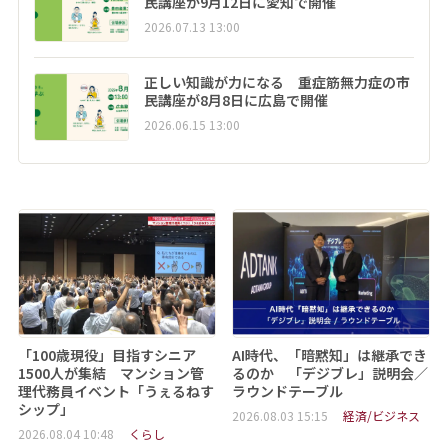
民講座が9月12日に愛知で開催
2026.07.13 13:00
正しい知識が力になる 重症筋無力症の市
民講座が8月8日に広島で開催
2026.06.15 13:00
「100歳現役」目指すシニア
AI時代、「暗黙知」は継承でき
1500人が集結 マンション管
るのか 「デジブレ」説明会／
理代務員イベント「うぇるねす
ラウンドテーブル
シップ」
2026.08.03 15:15
経済/ビジネス
2026.08.04 10:48
くらし