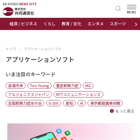
KK KYODO
KK KYODO
NEWS SITE
NEWS SITE
MENU
›
経済 / ビジネス
くらし
教育 / 文化
エンタメ
スポーツ
地
トップページ
お知らせ
トップ
›
アプリケーションソフト
ニュース
アプリケーションソフト
おすすめコンテンツ
いま注目のキーワード
高畑充希
Too Young
重症筋無力症
MG
出版物
アルジェニクスジャパン
NTTコミュニケーションズ
全国筋無力症友の会
b.dot
愛知
AI
東京都庭園美術館
会社概要
もっと見る