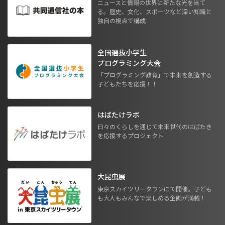
ニュースと情報の世界に新たな光を当て
る。歴史、文化、スポーツなど深い知識と
独自の視点で構成
全国選抜小学生
プログラミング大会
「プログラミング教育」で未来を創造する
子どもたちを応援！！
はばたけラボ
日々のくらしを通じて未来世代のはばたき
を応援するプロジェクト
大昆虫展
東京スカイツリータウンにて開催。子ども
も大人もみんなで楽しめる企画が満載！