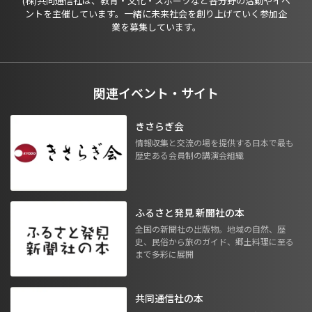
(株)共同通信社は、教育・文化・スポーツなど各分野の活動やイベ
ントを主催しています。一緒に未来社会を創り上げていく参加企
業を募集しています。
関連イベント・サイト
きさらぎ会
情報収集と交流の場を提供する日本で最も
歴史ある会員制の講演会組織
ふるさと発見 新聞社の本
全国の新聞社の出版物。地域の自然、歴
史、民俗から旅のガイド、郷土料理に至る
まで多彩に展開
共同通信社の本