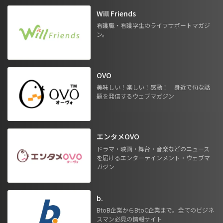
Will Friends
看護職・看護学生のライフサポートマガジ
ン。
OVO
美味しい！楽しい！感動！ 身近で旬な話
題を発信するウェブマガジン
エンタメOVO
ドラマ・映画・舞台・音楽などのニュース
を届けるエンターテインメント・ウェブマ
ガジン
b.
BtoB企業からBtoC企業まで。全てのビジネ
スマン必見の情報サイト