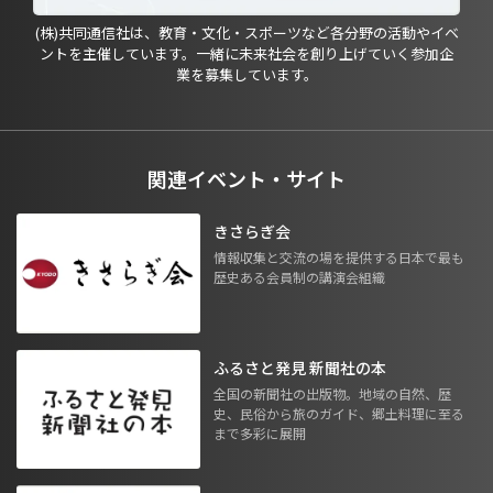
(株)共同通信社は、教育・文化・スポーツなど各分野の活動やイベ
ントを主催しています。一緒に未来社会を創り上げていく参加企
業を募集しています。
関連イベント・サイト
きさらぎ会
情報収集と交流の場を提供する日本で最も
歴史ある会員制の講演会組織
ふるさと発見 新聞社の本
全国の新聞社の出版物。地域の自然、歴
史、民俗から旅のガイド、郷土料理に至る
まで多彩に展開