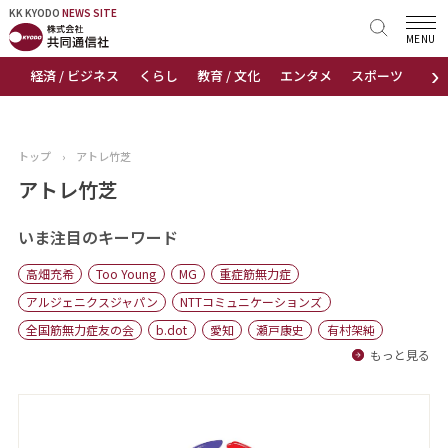
KK KYODO
KK KYODO
NEWS SITE
NEWS SITE
MENU
›
経済 / ビジネス
くらし
教育 / 文化
エンタメ
スポーツ
地
トップページ
お知らせ
トップ
›
アトレ竹芝
ニュース
アトレ竹芝
おすすめコンテンツ
いま注目のキーワード
高畑充希
Too Young
MG
重症筋無力症
出版物
アルジェニクスジャパン
NTTコミュニケーションズ
全国筋無力症友の会
b.dot
愛知
瀬戸康史
有村架純
会社概要
もっと見る