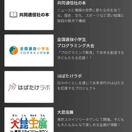
共同通信社の本
ニュースと情報の世界に新たな光を当て
る。歴史、文化、スポーツなど深い知識と
独自の視点で構成
全国選抜小学生
プログラミング大会
「プログラミング教育」で未来を創造する
子どもたちを応援！！
はばたけラボ
日々のくらしを通じて未来世代のはばたき
を応援するプロジェクト
大昆虫展
東京スカイツリータウンにて開催。子ども
も大人もみんなで楽しめる企画が満載！