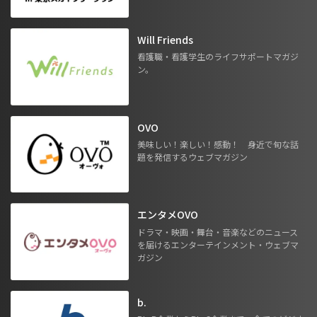
Will Friends
看護職・看護学生のライフサポートマガジ
ン。
OVO
美味しい！楽しい！感動！ 身近で旬な話
題を発信するウェブマガジン
エンタメOVO
ドラマ・映画・舞台・音楽などのニュース
を届けるエンターテインメント・ウェブマ
ガジン
b.