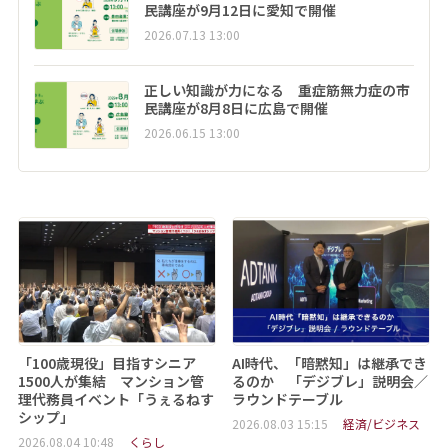
民講座が9月12日に愛知で開催
2026.07.13 13:00
正しい知識が力になる 重症筋無力症の市
民講座が8月8日に広島で開催
2026.06.15 13:00
「100歳現役」目指すシニア
AI時代、「暗黙知」は継承でき
1500人が集結 マンション管
るのか 「デジブレ」説明会／
理代務員イベント「うぇるねす
ラウンドテーブル
シップ」
2026.08.03 15:15
経済/ビジネス
2026.08.04 10:48
くらし