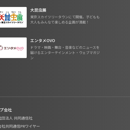
大昆虫展
東京スカイツリータウンにて開催。子どもも
大人もみんなで楽しめる企画が満載！
エンタメOVO
ドラマ・映画・舞台・音楽などのニュースを
届けるエンターテインメント・ウェブマガジ
ン
プ会社
般社団法人 共同通信社
式会社共同通信PRワイヤー