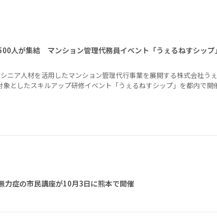
1500人が集結 マンション管理代務員イベント「うぇるねすシップ
、シニア人材を活用したマンション管理代行事業を展開する株式会社う
を対象としたスキルアップ研修イベント「うぇるねすシップ」を都内で開
無力症の市民講座が10月3日に熊本で開催