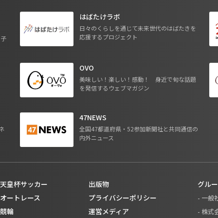
はばたけラボ
日々のくらしを通じて未来世代のはばたきを
応援するプロジェクト
る子
OVO
ジ
美味しい！楽しい！感動！ 身近で旬な話題
を発信するウェブマガジン
47NEWS
ネ
全国47都道府県・52参加新聞社と共同通信の
内外ニュース
天皇杯サッカー
出版物
グルー
オートレース
プライバシーポリシー
- 一
競輪
運営メディア
- 株