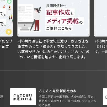
新たなブ
(株)共同通信社は半世紀に渡り、さまざまな
(株)
ア企業
事業を通じて「編集力」を培ってきました。
ど各
お客様が世の中に訴えたいこと、世の中が求
す。一
めている情報を踏まえて企画立案します。
ふるさと発見 新聞社の本
も歴
全国の新聞社の出版物。地域の自然、歴史、
民俗から旅のガイド、郷土料理に至るまで多
彩に展開