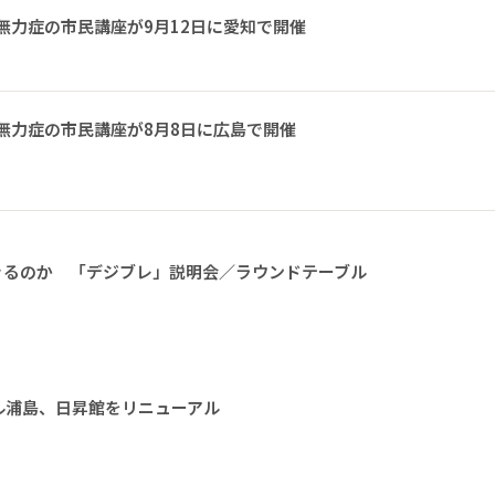
無力症の市民講座が9月12日に愛知で開催
無力症の市民講座が8月8日に広島で開催
きるのか 「デジブレ」説明会／ラウンドテーブル
ル浦島、日昇館をリニューアル