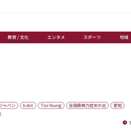
教育 / 文化
エンタメ
スポーツ
地域
経済 / ビジネス
誰もが輝いて働く社会へ
くらし
天皇杯サッカー
教育 / 文化
オートレース
エンタメ
競輪
スポーツ
ボートレース
地域
棋王戦
ジャパン
b.dot
Too Young
全国筋無力症友の会
愛知
キーパーソン
女流本因坊戦