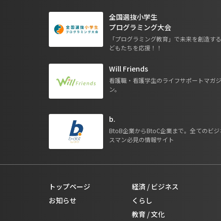
全国選抜小学生
プログラミング大会
「プログラミング教育」で未来を創造す
どもたちを応援！！
Will Friends
看護職・看護学生のライフサポートマガ
ン。
b.
BtoB企業からBtoC企業まで。全てのビジ
スマン必見の情報サイト
トップページ
経済 / ビジネス
お知らせ
くらし
教育 / 文化