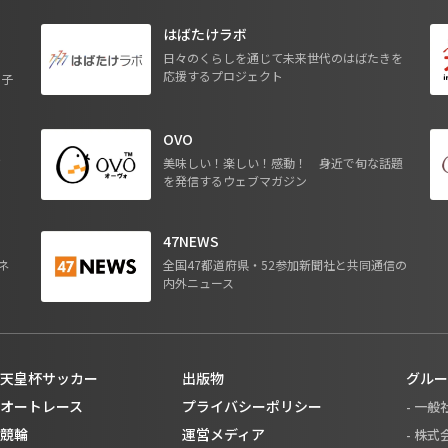
はばたけラボ
日々のくらしを通じて未来世代のはばたきを
応援するプロジェクト
る子
OVO
ジ
美味しい！楽しい！感動！ 身近で旬な話題
を発信するウェブマガジン
47NEWS
ネ
全国47都道府県・52参加新聞社と共同通信の
内外ニュース
天皇杯サッカー
出版物
グルー
オートレース
プライバシーポリシー
- 一
競輪
運営メディア
- 株