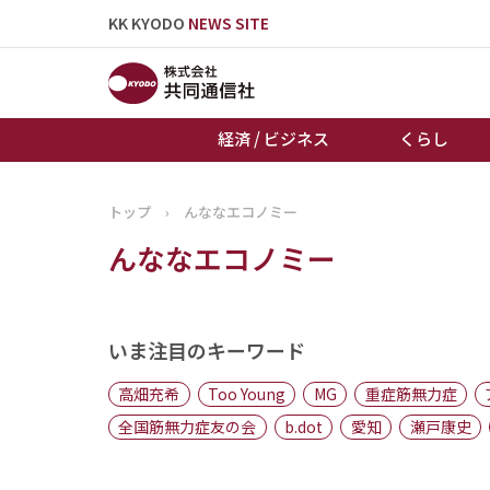
KK KYODO
NEWS SITE
経済 / ビジネス
くらし
トップ
›
んななエコノミー
トップページ
んななエコノミー
お知らせ
いま注目のキーワード
高畑充希
Too Young
MG
重症筋無力症
全国筋無力症友の会
b.dot
愛知
瀬戸康史