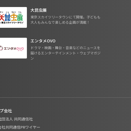
大昆虫展
東京スカイツリータウンにて開催。子どもも
大人もみんなで楽しめる企画が満載！
エンタメOVO
ドラマ・映画・舞台・音楽などのニュースを
届けるエンターテインメント・ウェブマガジ
ン
プ会社
般社団法人 共同通信社
式会社共同通信PRワイヤー