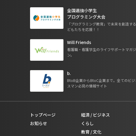
全国選抜小学生
プログラミング大会
「プログラミング教育」で未来を創造す
どもたちを応援！！
Will Friends
看護職・看護学生のライフサポートマガ
ン。
b.
BtoB企業からBtoC企業まで。全てのビジ
スマン必見の情報サイト
トップページ
経済 / ビジネス
お知らせ
くらし
教育 / 文化