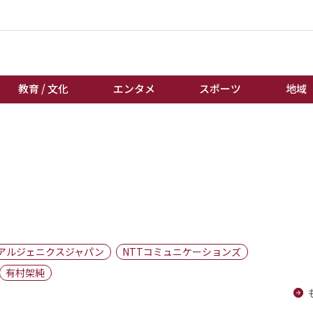
教育 / 文化
エンタメ
スポーツ
地域
経済 / ビジネス
誰もが輝いて働く社会へ
くらし
天皇杯サッカー
教育 / 文化
オートレース
エンタメ
競輪
スポーツ
ボートレース
地域
棋王戦
アルジェニクスジャパン
NTTコミュニケーションズ
キーパーソン
女流本因坊戦
有村架純