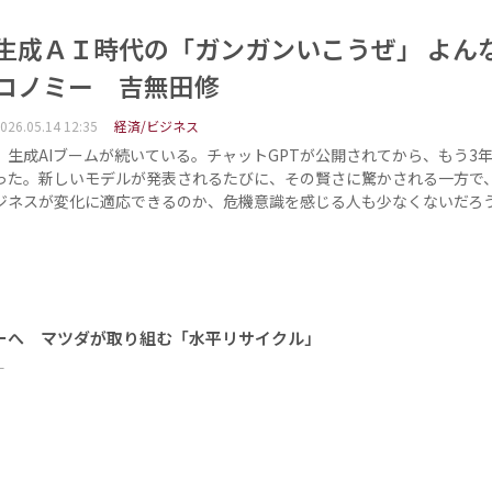
生成ＡＩ時代の「ガンガンいこうぜ」 よん
コノミー 吉無田修
026.05.14 12:35
経済/ビジネス
生成AIブームが続いている。チャットGPTが公開されてから、もう3
った。新しいモデルが発表されるたびに、その賢さに驚かされる一方で
ジネスが変化に適応できるのか、危機意識を感じる人も少なくないだろ
ーへ マツダが取り組む「水平リサイクル」
ー