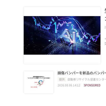
2
損傷バンパーを新品のバンパ
提供
自動車リサイクル促進センタ
2026.08.06 14:12
SPONSORED