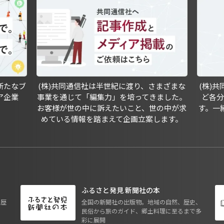
新たなブ
(株)共同通信社は半世紀に渡り、さまざまな
(株)
ア企業
事業を通じて「編集力」を培ってきました。
ど各
お客様が世の中に訴えたいこと、世の中が求
す。一
めている情報を踏まえて企画立案します。
ふるさと発見 新聞社の本
も歴
全国の新聞社の出版物。地域の自然、歴史、
民俗から旅のガイド、郷土料理に至るまで多
彩に展開