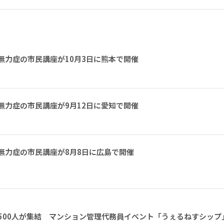
無力症の市民講座が10月3日に熊本で開催
無力症の市民講座が9月12日に愛知で開催
無力症の市民講座が8月8日に広島で開催
1500人が集結 マンション管理代務員イベント「うぇるねすシップ