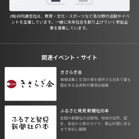
(株)共同通信社は、教育・文化・スポーツなど各分野の活動やイベ
ントを主催しています。一緒に未来社会を創り上げていく参加企
業を募集しています。
関連イベント・サイト
きさらぎ会
情報収集と交流の場を提供する日本で最も
歴史ある会員制の講演会組織
ふるさと発見 新聞社の本
全国の新聞社の出版物。地域の自然、歴
史、民俗から旅のガイド、郷土料理に至る
まで多彩に展開