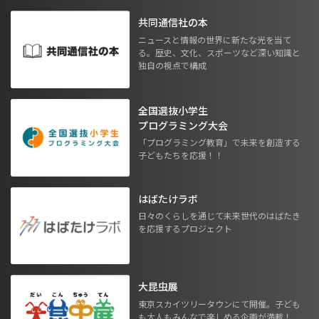
共同通信社の本
ニュースと情報の世界に新たな光を当て
る。歴史、文化、スポーツなど深い知識と
独自の視点で構成
全国選抜小学生
プログラミング大会
「プログラミング教育」で未来を創造する
子どもたちを応援！！
はばたけラボ
日々のくらしを通じて未来世代のはばたき
を応援するプロジェクト
大昆虫展
東京スカイツリータウンにて開催。子ども
も大人もみんなで楽しめる企画が満載！