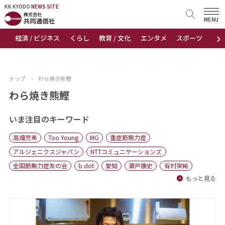
KK KYODO
KK KYODO
NEWS SITE
NEWS SITE
MENU
›
経済 / ビジネス
くらし
教育 / 文化
エンタメ
スポーツ
地
トップページ
お知らせ
トップ
›
わら焼き熊鰹
ニュース
わら焼き熊鰹
おすすめコンテンツ
いま注目のキーワード
高畑充希
Too Young
MG
重症筋無力症
出版物
アルジェニクスジャパン
NTTコミュニケーションズ
全国筋無力症友の会
b.dot
愛知
瀬戸康史
有村架純
会社概要
もっと見る