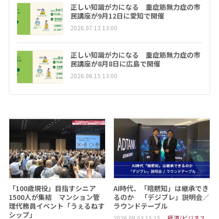
正しい知識が力になる 重症筋無力症の市
民講座が9月12日に愛知で開催
2026.07.13 13:00
正しい知識が力になる 重症筋無力症の市
民講座が8月8日に広島で開催
2026.06.15 13:00
「100歳現役」目指すシニア
AI時代、「暗黙知」は継承でき
1500人が集結 マンション管
るのか 「デジブレ」説明会／
理代務員イベント「うぇるねす
ラウンドテーブル
シップ」
2026.08.03 15:15
経済/ビジネス