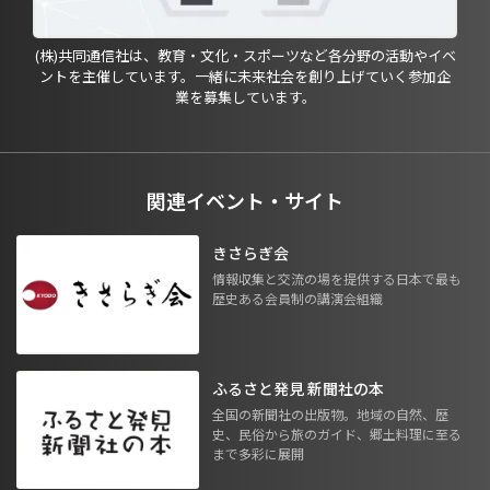
(株)共同通信社は、教育・文化・スポーツなど各分野の活動やイベ
ントを主催しています。一緒に未来社会を創り上げていく参加企
業を募集しています。
関連イベント・サイト
きさらぎ会
情報収集と交流の場を提供する日本で最も
歴史ある会員制の講演会組織
ふるさと発見 新聞社の本
全国の新聞社の出版物。地域の自然、歴
史、民俗から旅のガイド、郷土料理に至る
まで多彩に展開