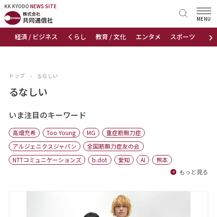
KK KYODO
KK KYODO
NEWS SITE
NEWS SITE
MENU
›
経済 / ビジネス
くらし
教育 / 文化
エンタメ
スポーツ
地
トップページ
お知らせ
トップ
›
るなしい
ニュース
るなしい
おすすめコンテンツ
いま注目のキーワード
高畑充希
Too Young
MG
重症筋無力症
出版物
アルジェニクスジャパン
全国筋無力症友の会
NTTコミュニケーションズ
b.dot
愛知
AI
熊本
会社概要
もっと見る