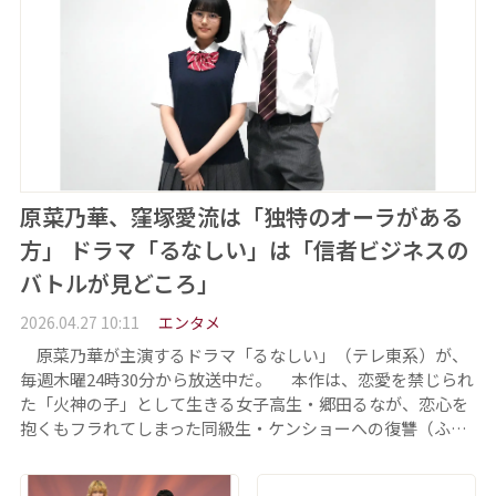
原菜乃華、窪塚愛流は「独特のオーラがある
方」 ドラマ「るなしい」は「信者ビジネスの
バトルが見どころ」
2026.04.27 10:11
エンタメ
原菜乃華が主演するドラマ「るなしい」（テレ東系）が、
毎週木曜24時30分から放送中だ。 本作は、恋愛を禁じられ
た「火神の子」として生きる女子高生・郷田るなが、恋心を
抱くもフラれてしまった同級生・ケンショーへの復讐（ふ…