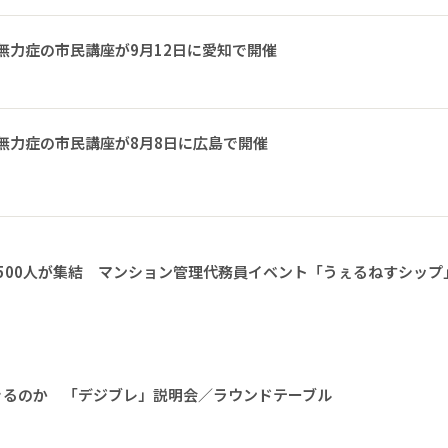
無力症の市民講座が9月12日に愛知で開催
無力症の市民講座が8月8日に広島で開催
1500人が集結 マンション管理代務員イベント「うぇるねすシップ
きるのか 「デジブレ」説明会／ラウンドテーブル