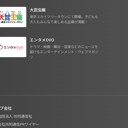
大昆虫展
東京スカイツリータウンにて開催。子どもも
大人もみんなで楽しめる企画が満載！
エンタメOVO
ドラマ・映画・舞台・音楽などのニュースを
届けるエンターテインメント・ウェブマガジ
ン
プ会社
般社団法人 共同通信社
式会社共同通信PRワイヤー