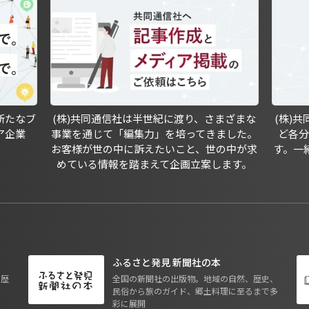
新たなブ
(株)共同通信社は半世紀に渡り、さまざまな
(株)
ア企業
事業を通じて「編集力」を培ってきました。
ど各
お客様が世の中に訴えたいこと、世の中が求
す。一
めている情報を踏まえて企画立案します。
ふるさと発見 新聞社の本
も歴
全国の新聞社の出版物。地域の自然、歴史、
民俗から旅のガイド、郷土料理に至るまで多
彩に展開