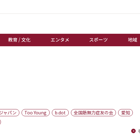
教育 / 文化
エンタメ
スポーツ
地域
経済 / ビジネス
誰もが輝いて働く社会へ
くらし
天皇杯サッカー
教育 / 文化
オートレース
エンタメ
競輪
スポーツ
ボートレース
地域
棋王戦
ジャパン
Too Young
b.dot
全国筋無力症友の会
愛知
キーパーソン
女流本因坊戦