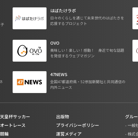
はばたけラボ
日々のくらしを通じて未来世代のはばたきを
応援するプロジェクト
る子
OVO
ジ
美味しい！楽しい！感動！ 身近で旬な話題
を発信するウェブマガジン
47NEWS
ネ
全国47都道府県・52参加新聞社と共同通信の
内外ニュース
天皇杯サッカー
出版物
グルー
オートレース
プライバシーポリシー
- 一
競輪
運営メディア
- 株