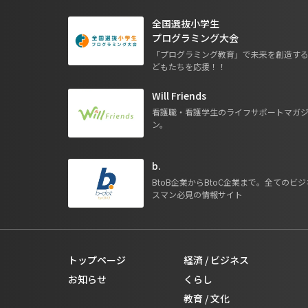
全国選抜小学生
プログラミング大会
「プログラミング教育」で未来を創造す
どもたちを応援！！
Will Friends
看護職・看護学生のライフサポートマガ
ン。
b.
BtoB企業からBtoC企業まで。全てのビジ
スマン必見の情報サイト
トップページ
経済 / ビジネス
お知らせ
くらし
教育 / 文化