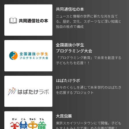
共同通信社の本
ニュースと情報の世界に新たな光を当て
る。歴史、文化、スポーツなど深い知識と
独自の視点で構成
全国選抜小学生
プログラミング大会
「プログラミング教育」で未来を創造する
子どもたちを応援！！
はばたけラボ
日々のくらしを通じて未来世代のはばたき
を応援するプロジェクト
大昆虫展
東京スカイツリータウンにて開催。子ども
も大人もみんなで楽しめる企画が満載！