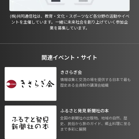
(株)共同通信社は、教育・文化・スポーツなど各分野の活動やイベ
ントを主催しています。一緒に未来社会を創り上げていく参加企
業を募集しています。
関連イベント・サイト
きさらぎ会
情報収集と交流の場を提供する日本で最も
歴史ある会員制の講演会組織
ふるさと発見 新聞社の本
全国の新聞社の出版物。地域の自然、歴
史、民俗から旅のガイド、郷土料理に至る
まで多彩に展開