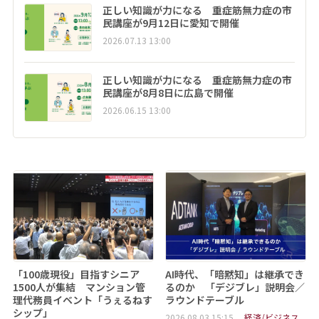
正しい知識が力になる 重症筋無力症の市
民講座が9月12日に愛知で開催
2026.07.13 13:00
正しい知識が力になる 重症筋無力症の市
民講座が8月8日に広島で開催
2026.06.15 13:00
「100歳現役」目指すシニア
AI時代、「暗黙知」は継承でき
1500人が集結 マンション管
るのか 「デジブレ」説明会／
理代務員イベント「うぇるねす
ラウンドテーブル
シップ」
2026.08.03 15:15
経済/ビジネス