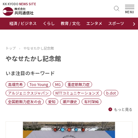
KK KYODO
KK KYODO
NEWS SITE
NEWS SITE
MENU
›
経済 / ビジネス
くらし
教育 / 文化
エンタメ
スポーツ
地
トップページ
お知らせ
トップ
›
やなせたかし記念館
ニュース
やなせたかし記念館
おすすめコンテンツ
いま注目のキーワード
高畑充希
Too Young
MG
重症筋無力症
出版物
アルジェニクスジャパン
NTTコミュニケーションズ
b.dot
全国筋無力症友の会
愛知
瀬戸康史
有村架純
会社概要
もっと見る