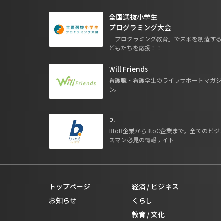
全国選抜小学生
プログラミング大会
「プログラミング教育」で未来を創造す
どもたちを応援！！
Will Friends
看護職・看護学生のライフサポートマガ
ン。
b.
BtoB企業からBtoC企業まで。全てのビジ
スマン必見の情報サイト
トップページ
経済 / ビジネス
お知らせ
くらし
教育 / 文化