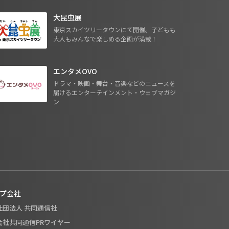
大昆虫展
東京スカイツリータウンにて開催。子どもも
大人もみんなで楽しめる企画が満載！
エンタメOVO
ドラマ・映画・舞台・音楽などのニュースを
届けるエンターテインメント・ウェブマガジ
ン
プ会社
般社団法人 共同通信社
式会社共同通信PRワイヤー