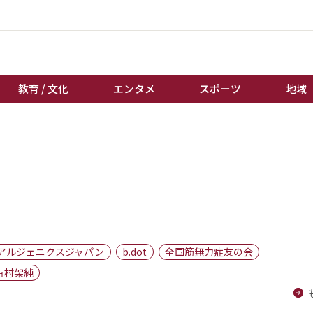
教育 / 文化
エンタメ
スポーツ
地域
経済 / ビジネス
誰もが輝いて働く社会へ
くらし
天皇杯サッカー
教育 / 文化
オートレース
エンタメ
競輪
スポーツ
ボートレース
地域
棋王戦
アルジェニクスジャパン
b.dot
全国筋無力症友の会
キーパーソン
女流本因坊戦
有村架純