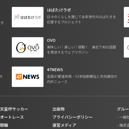
はばたけラボ
日々のくらしを通じて未来世代のはばたきを
応援するプロジェクト
る子
OVO
ジ
美味しい！楽しい！感動！ 身近で旬な話題
を発信するウェブマガジン
47NEWS
ネ
全国47都道府県・52参加新聞社と共同通信の
内外ニュース
天皇杯サッカー
出版物
グルー
オートレース
プライバシーポリシー
- 一
競輪
運営メディア
- 株