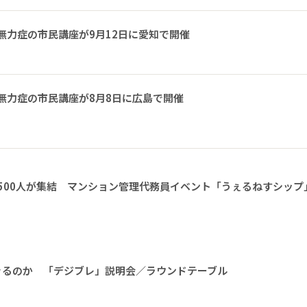
無力症の市民講座が9月12日に愛知で開催
無力症の市民講座が8月8日に広島で開催
1500人が集結 マンション管理代務員イベント「うぇるねすシップ
きるのか 「デジブレ」説明会／ラウンドテーブル