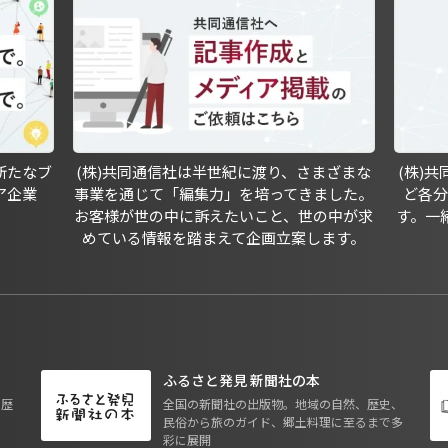
新たなブ
(株)共同通信社は半世紀に渡り、さまざまな
(株)
ア企業
事業を通じて「編集力」を培ってきました。
ど各
お客様が世の中に訴えたいこと、世の中が求
す。一
めている情報を踏まえて企画立案します。
ふるさと発見 新聞社の本
も歴
全国の新聞社の出版物。地域の自然、歴史、
民俗から旅のガイド、郷土料理に至るまで多
彩に展開