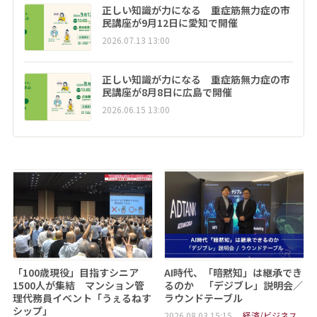
正しい知識が力になる 重症筋無力症の市
民講座が9月12日に愛知で開催
2026.07.13 13:00
正しい知識が力になる 重症筋無力症の市
民講座が8月8日に広島で開催
2026.06.15 13:00
「100歳現役」目指すシニア
AI時代、「暗黙知」は継承でき
1500人が集結 マンション管
るのか 「デジブレ」説明会／
理代務員イベント「うぇるねす
ラウンドテーブル
シップ」
2026.08.03 15:15
経済/ビジネス