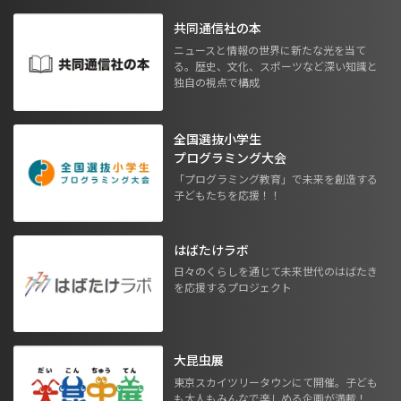
共同通信社の本
ニュースと情報の世界に新たな光を当て
る。歴史、文化、スポーツなど深い知識と
独自の視点で構成
全国選抜小学生
プログラミング大会
「プログラミング教育」で未来を創造する
子どもたちを応援！！
はばたけラボ
日々のくらしを通じて未来世代のはばたき
を応援するプロジェクト
大昆虫展
東京スカイツリータウンにて開催。子ども
も大人もみんなで楽しめる企画が満載！