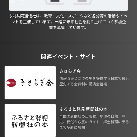
(株)共同通信社は、教育・文化・スポーツなど各分野の活動やイベ
ントを主催しています。一緒に未来社会を創り上げていく参加企
業を募集しています。
関連イベント・サイト
きさらぎ会
情報収集と交流の場を提供する日本で最も
歴史ある会員制の講演会組織
ふるさと発見 新聞社の本
全国の新聞社の出版物。地域の自然、歴
史、民俗から旅のガイド、郷土料理に至る
まで多彩に展開