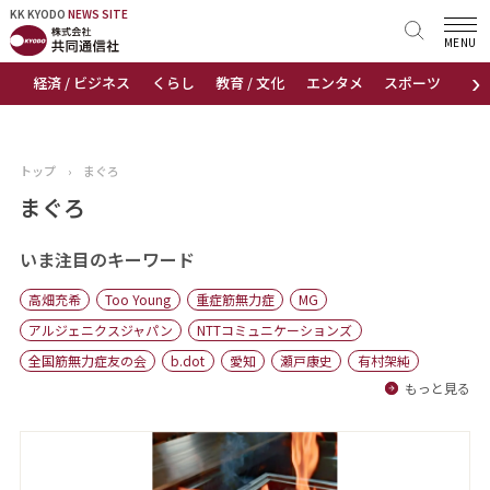
KK KYODO
KK KYODO
NEWS SITE
NEWS SITE
MENU
›
経済 / ビジネス
くらし
教育 / 文化
エンタメ
スポーツ
地
トップページ
お知らせ
トップ
›
まぐろ
ニュース
まぐろ
おすすめコンテンツ
いま注目のキーワード
高畑充希
Too Young
重症筋無力症
MG
出版物
アルジェニクスジャパン
NTTコミュニケーションズ
全国筋無力症友の会
b.dot
愛知
瀬戸康史
有村架純
会社概要
もっと見る