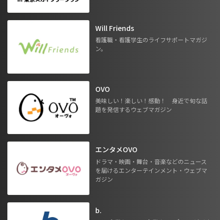
Will Friends
看護職・看護学生のライフサポートマガジ
ン。
OVO
美味しい！楽しい！感動！ 身近で旬な話
題を発信するウェブマガジン
エンタメOVO
ドラマ・映画・舞台・音楽などのニュース
を届けるエンターテインメント・ウェブマ
ガジン
b.