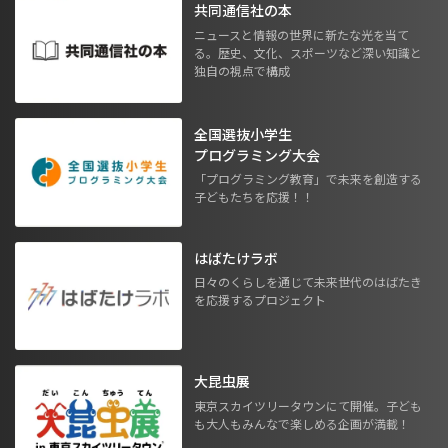
共同通信社の本
ニュースと情報の世界に新たな光を当て
る。歴史、文化、スポーツなど深い知識と
独自の視点で構成
全国選抜小学生
プログラミング大会
「プログラミング教育」で未来を創造する
子どもたちを応援！！
はばたけラボ
日々のくらしを通じて未来世代のはばたき
を応援するプロジェクト
大昆虫展
東京スカイツリータウンにて開催。子ども
も大人もみんなで楽しめる企画が満載！