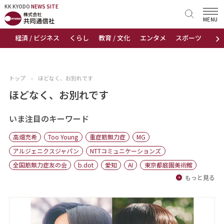
KK KYODO
KK KYODO
NEWS SITE
NEWS SITE
MENU
›
経済 / ビジネス
くらし
教育 / 文化
エンタメ
スポーツ
地
トップページ
お知らせ
トップ
›
ほどなく、お別れです
ニュース
ほどなく、お別れです
おすすめコンテンツ
いま注目のキーワード
高畑充希
Too Young
重症筋無力症
MG
出版物
アルジェニクスジャパン
NTTコミュニケーションズ
全国筋無力症友の会
b.dot
愛知
AI
東京都庭園美術館
会社概要
もっと見る