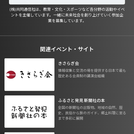
(株)共同通信社は、教育・文化・スポーツなど各分野の活動やイベ
ントを主催しています。一緒に未来社会を創り上げていく参加企
業を募集しています。
関連イベント・サイト
きさらぎ会
情報収集と交流の場を提供する日本で最も
歴史ある会員制の講演会組織
ふるさと発見 新聞社の本
全国の新聞社の出版物。地域の自然、歴
史、民俗から旅のガイド、郷土料理に至る
まで多彩に展開