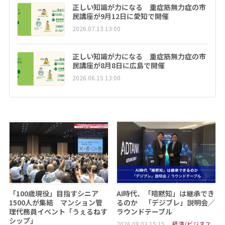
正しい知識が力になる 重症筋無力症の市
民講座が9月12日に愛知で開催
2026.07.13 13:00
正しい知識が力になる 重症筋無力症の市
民講座が8月8日に広島で開催
2026.06.15 13:00
「100歳現役」目指すシニア
AI時代、「暗黙知」は継承でき
1500人が集結 マンション管
るのか 「デジブレ」説明会／
理代務員イベント「うぇるねす
ラウンドテーブル
シップ」
2026.08.03 15:15
経済/ビジネス