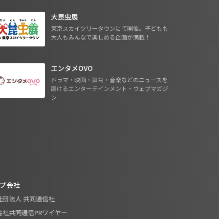
大昆虫展
東京スカイツリータウンにて開催。子どもも
大人もみんなで楽しめる企画が満載！
エンタメOVO
ドラマ・映画・舞台・音楽などのニュースを
届けるエンターテインメント・ウェブマガジ
ン
プ会社
般社団法人 共同通信社
式会社共同通信PRワイヤー