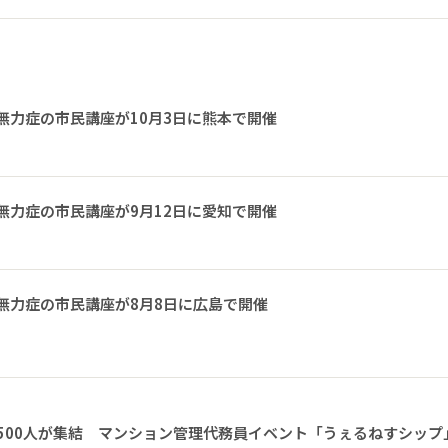
無力症の市民講座が10月3日に熊本で開催
無力症の市民講座が9月12日に愛知で開催
無力症の市民講座が8月8日に広島で開催
1500人が集結 マンション管理代務員イベント「うぇるねすシップ