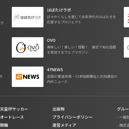
はばたけラボ
日々のくらしを通じて未来世代のはばたきを
応援するプロジェクト
る子
OVO
ジ
美味しい！楽しい！感動！ 身近で旬な話題
を発信するウェブマガジン
47NEWS
ネ
全国47都道府県・52参加新聞社と共同通信の
内外ニュース
天皇杯サッカー
出版物
グルー
オートレース
プライバシーポリシー
- 一
競輪
運営メディア
- 株