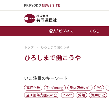
KK KYODO
NEWS SITE
経済 / ビジネス
くらし
トップ
›
ひろしまで働こうや
トップページ
ひろしまで働こうや
お知らせ
いま注目のキーワード
高畑充希
Too Young
重症筋無力症
MG
全国筋無力症友の会
b.dot
愛知
瀬戸康史