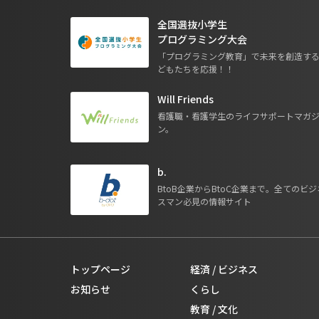
全国選抜小学生
プログラミング大会
「プログラミング教育」で未来を創造す
どもたちを応援！！
Will Friends
看護職・看護学生のライフサポートマガ
ン。
b.
BtoB企業からBtoC企業まで。全てのビジ
スマン必見の情報サイト
トップページ
経済 / ビジネス
お知らせ
くらし
教育 / 文化