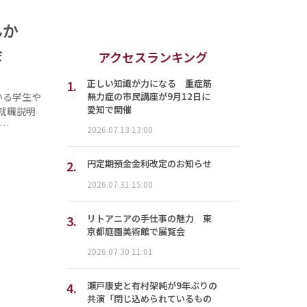
せんか
会
アクセスランキング
1.
正しい知識が力になる 重症筋
無力症の市民講座が9月12日に
いる学生や
愛知で開催
就職説明
…
2026.07.13 13:00
2.
円定期預金金利改定のお知らせ
2026.07.31 15:00
3.
リトアニアの手仕事の魅力 東
京都庭園美術館で展覧会
2026.07.30 11:01
4.
瀬戸康史と有村架純が9年ぶりの
共演「閉じ込められているもの