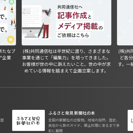
新たなブ
(株)共同通信社は半世紀に渡り、さまざまな
(株)
ア企業
事業を通じて「編集力」を培ってきました。
ど各
お客様が世の中に訴えたいこと、世の中が求
す。一
めている情報を踏まえて企画立案します。
ふるさと発見 新聞社の本
も歴
全国の新聞社の出版物。地域の自然、歴史、
民俗から旅のガイド、郷土料理に至るまで多
彩に展開