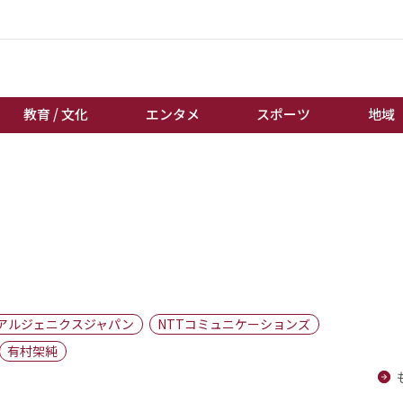
教育 / 文化
エンタメ
スポーツ
地域
経済 / ビジネス
誰もが輝いて働く社会へ
くらし
天皇杯サッカー
教育 / 文化
オートレース
エンタメ
競輪
スポーツ
ボートレース
地域
棋王戦
アルジェニクスジャパン
NTTコミュニケーションズ
キーパーソン
女流本因坊戦
有村架純