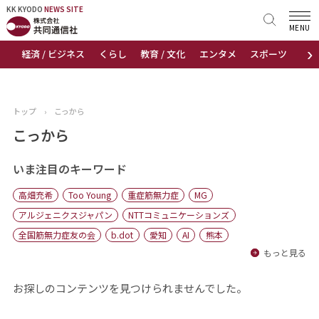
KK KYODO
KK KYODO
NEWS SITE
NEWS SITE
MENU
›
経済 / ビジネス
くらし
教育 / 文化
エンタメ
スポーツ
地
トップページ
お知らせ
トップ
›
こっから
ニュース
こっから
おすすめコンテンツ
いま注目のキーワード
高畑充希
Too Young
重症筋無力症
MG
出版物
アルジェニクスジャパン
NTTコミュニケーションズ
全国筋無力症友の会
b.dot
愛知
AI
熊本
会社概要
もっと見る
お探しのコンテンツを見つけられませんでした。