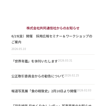
株式会社共同通信社からのお知らせ
6/19(金）開催 採用広報セミナー＆ワークショップの
ご案内
2026.05.10
2026.03.31
「世界年鑑」を休刊いたします
2026.02.25
公正取引委員会からの勧告について
2026.02.03
報道写真展「食の戦後史」2月10日より開催
「羽生結弦 日めくりカレンダー」写真変更のお知らせ