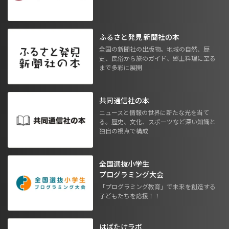
ふるさと発見 新聞社の本
全国の新聞社の出版物。地域の自然、歴
史、民俗から旅のガイド、郷土料理に至る
まで多彩に展開
共同通信社の本
ニュースと情報の世界に新たな光を当て
る。歴史、文化、スポーツなど深い知識と
独自の視点で構成
全国選抜小学生
プログラミング大会
「プログラミング教育」で未来を創造する
子どもたちを応援！！
はばたけラボ