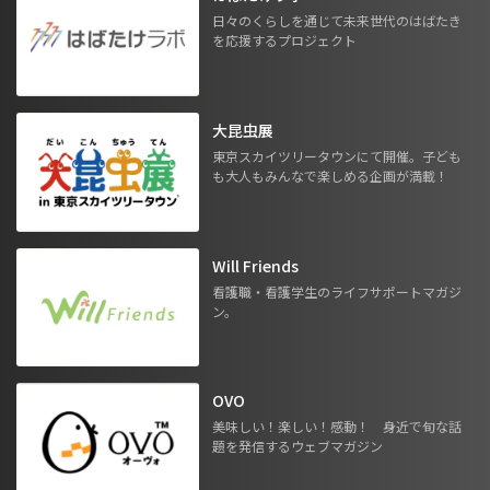
日々のくらしを通じて未来世代のはばたき
を応援するプロジェクト
大昆虫展
東京スカイツリータウンにて開催。子ども
も大人もみんなで楽しめる企画が満載！
Will Friends
看護職・看護学生のライフサポートマガジ
ン。
OVO
美味しい！楽しい！感動！ 身近で旬な話
題を発信するウェブマガジン