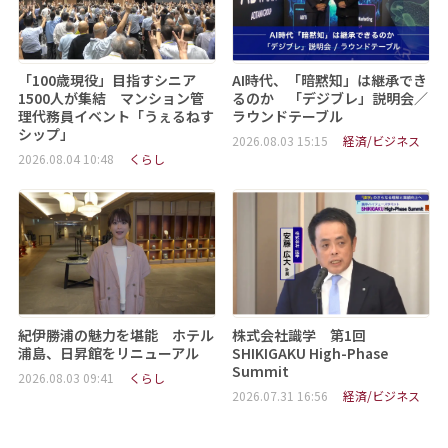
「100歳現役」目指すシニア
AI時代、「暗黙知」は継承でき
1500人が集結 マンション管
るのか 「デジブレ」説明会／
理代務員イベント「うぇるねす
ラウンドテーブル
シップ」
2026.08.03 15:15
経済/ビジネス
2026.08.04 10:48
くらし
紀伊勝浦の魅力を堪能 ホテル
株式会社識学 第1回
浦島、日昇館をリニューアル
SHIKIGAKU High-Phase
Summit
2026.08.03 09:41
くらし
2026.07.31 16:56
経済/ビジネス