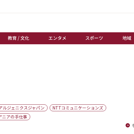
教育 / 文化
エンタメ
スポーツ
地域
経済 / ビジネス
誰もが輝いて働く社会へ
くらし
天皇杯サッカー
教育 / 文化
オートレース
エンタメ
競輪
スポーツ
ボートレース
地域
棋王戦
アルジェニクスジャパン
NTTコミュニケーションズ
キーパーソン
女流本因坊戦
アニアの手仕事