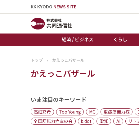
KK KYODO
NEWS SITE
経済 / ビジネス
くらし
トップ
›
かえっこバザール
トップページ
かえっこバザール
お知らせ
いま注目のキーワード
高畑充希
Too Young
MG
重症筋無力症
全国筋無力症友の会
b.dot
愛知
AI
リト