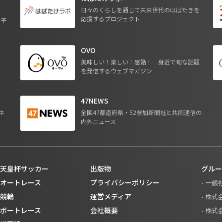
日々のくらしを通じて未来世代のはばたきを
応援するプロジェクト
る子
OVO
ジ
美味しい！楽しい！感動！ 身近で旬な話題
を発信するウェブマガジン
47NEWS
ネ
全国47都道府県・52参加新聞社と共同通信の
内外ニュース
天皇杯サッカー
出版物
グルー
オートレース
プライバシーポリシー
- 一
競輪
運営メディア
- 株
ボートレース
会社概要
- 株