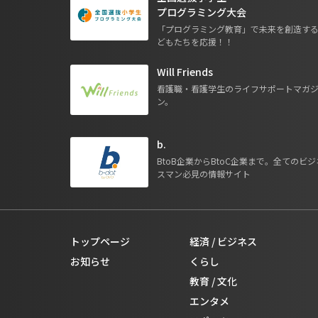
プログラミング大会
「プログラミング教育」で未来を創造す
どもたちを応援！！
Will Friends
看護職・看護学生のライフサポートマガ
ン。
b.
BtoB企業からBtoC企業まで。全てのビジ
スマン必見の情報サイト
トップページ
経済 / ビジネス
お知らせ
くらし
教育 / 文化
エンタメ