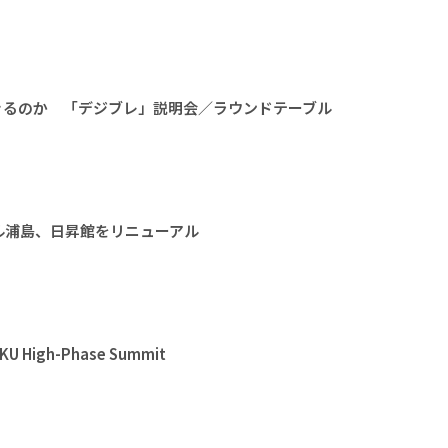
きるのか 「デジブレ」説明会／ラウンドテーブル
ル浦島、日昇館をリニューアル
High-Phase Summit