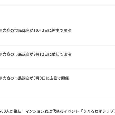
無力症の市民講座が10月3日に熊本で開催
無力症の市民講座が9月12日に愛知で開催
無力症の市民講座が8月8日に広島で開催
1500人が集結 マンション管理代務員イベント「うぇるねすシップ