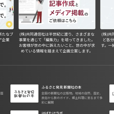
新たなブ
(株)共同通信社は半世紀に渡り、さまざまな
(株)
ア企業
事業を通じて「編集力」を培ってきました。
ど各
お客様が世の中に訴えたいこと、世の中が求
す。一
めている情報を踏まえて企画立案します。
ふるさと発見 新聞社の本
も歴
全国の新聞社の出版物。地域の自然、歴史、
民俗から旅のガイド、郷土料理に至るまで多
彩に展開
はばたけラボ