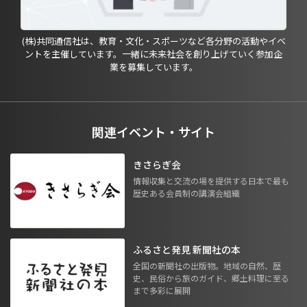
(株)共同通信社は、教育・文化・スポーツなど各分野の活動やイベ
ントを主催しています。一緒に未来社会を創り上げていく参加企
業を募集しています。
関連イベント・サイト
きさらぎ会
情報収集と交流の場を提供する日本で最も
歴史ある会員制の講演会組織
ふるさと発見 新聞社の本
全国の新聞社の出版物。地域の自然、歴
史、民俗から旅のガイド、郷土料理に至る
まで多彩に展開