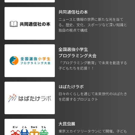
共同通信社の本
ニュースと情報の世界に新たな光を当て
る。歴史、文化、スポーツなど深い知識と
独自の視点で構成
全国選抜小学生
プログラミング大会
「プログラミング教育」で未来を創造する
子どもたちを応援！！
はばたけラボ
日々のくらしを通じて未来世代のはばたき
を応援するプロジェクト
大昆虫展
東京スカイツリータウンにて開催。子ども