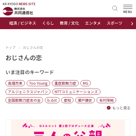
KK KYODO
KK KYODO
NEWS SITE
NEWS SITE
MENU
›
経済 / ビジネス
くらし
教育 / 文化
エンタメ
スポーツ
地
トップページ
お知らせ
トップ
›
おじさんの恋
ニュース
おじさんの恋
おすすめコンテンツ
いま注目のキーワード
高畑充希
Too Young
重症筋無力症
MG
出版物
アルジェニクスジャパン
NTTコミュニケーションズ
全国筋無力症友の会
b.dot
愛知
瀬戸康史
有村架純
会社概要
もっと見る