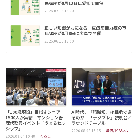
民講座が9月12日に愛知で開催
2026.07.13 13:00
正しい知識が力になる 重症筋無力症の市
民講座が8月8日に広島で開催
2026.06.15 13:00
「100歳現役」目指すシニア
AI時代、「暗黙知」は継承でき
1500人が集結 マンション管
るのか 「デジブレ」説明会／
理代務員イベント「うぇるねす
ラウンドテーブル
シップ」
2026.08.03 15:15
経済/ビジネス
2026.08.04 10:48
くらし