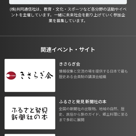
(株)共同通信社は、教育・文化・スポーツなど各分野の活動やイベ
ントを主催しています。一緒に未来社会を創り上げていく参加企
業を募集しています。
関連イベント・サイト
きさらぎ会
情報収集と交流の場を提供する日本で最も
歴史ある会員制の講演会組織
ふるさと発見 新聞社の本
全国の新聞社の出版物。地域の自然、歴
史、民俗から旅のガイド、郷土料理に至る
まで多彩に展開