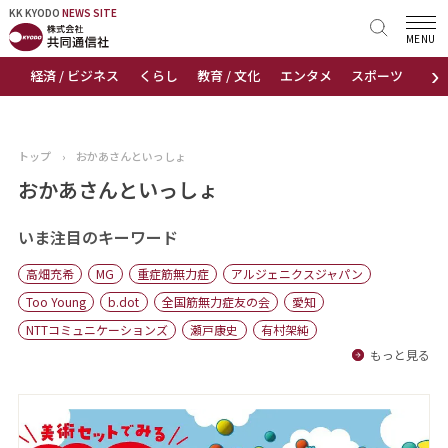
KK KYODO
KK KYODO
NEWS SITE
NEWS SITE
MENU
›
経済 / ビジネス
くらし
教育 / 文化
エンタメ
スポーツ
地
トップページ
お知らせ
トップ
›
おかあさんといっしょ
ニュース
おかあさんといっしょ
おすすめコンテンツ
いま注目のキーワード
高畑充希
MG
重症筋無力症
アルジェニクスジャパン
出版物
Too Young
b.dot
全国筋無力症友の会
愛知
NTTコミュニケーションズ
瀬戸康史
有村架純
会社概要
もっと見る