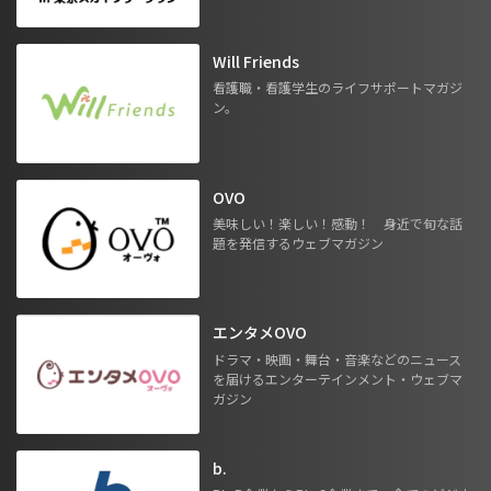
Will Friends
看護職・看護学生のライフサポートマガジ
ン。
OVO
美味しい！楽しい！感動！ 身近で旬な話
題を発信するウェブマガジン
エンタメOVO
ドラマ・映画・舞台・音楽などのニュース
を届けるエンターテインメント・ウェブマ
ガジン
b.