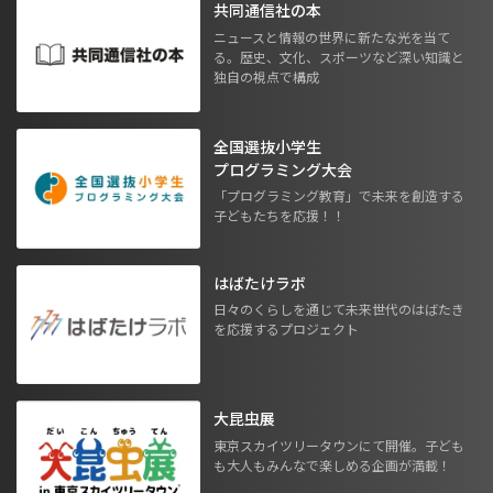
共同通信社の本
ニュースと情報の世界に新たな光を当て
る。歴史、文化、スポーツなど深い知識と
独自の視点で構成
全国選抜小学生
プログラミング大会
「プログラミング教育」で未来を創造する
子どもたちを応援！！
はばたけラボ
日々のくらしを通じて未来世代のはばたき
を応援するプロジェクト
大昆虫展
東京スカイツリータウンにて開催。子ども
も大人もみんなで楽しめる企画が満載！