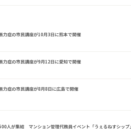
無力症の市民講座が10月3日に熊本で開催
無力症の市民講座が9月12日に愛知で開催
無力症の市民講座が8月8日に広島で開催
1500人が集結 マンション管理代務員イベント「うぇるねすシップ