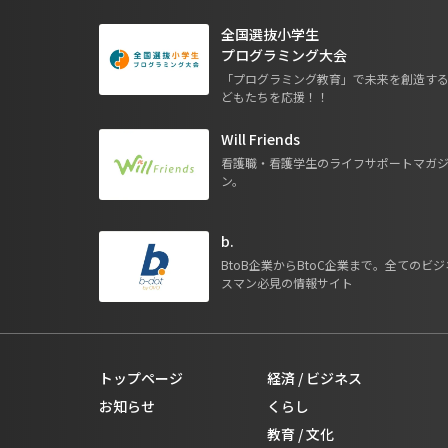
全国選抜小学生
プログラミング大会
「プログラミング教育」で未来を創造す
どもたちを応援！！
Will Friends
看護職・看護学生のライフサポートマガ
ン。
b.
BtoB企業からBtoC企業まで。全てのビジ
スマン必見の情報サイト
トップページ
経済 / ビジネス
お知らせ
くらし
教育 / 文化