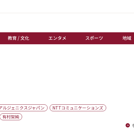
教育 / 文化
エンタメ
スポーツ
地域
経済 / ビジネス
誰もが輝いて働く社会へ
くらし
天皇杯サッカー
教育 / 文化
オートレース
エンタメ
競輪
スポーツ
ボートレース
地域
棋王戦
アルジェニクスジャパン
NTTコミュニケーションズ
キーパーソン
女流本因坊戦
有村架純