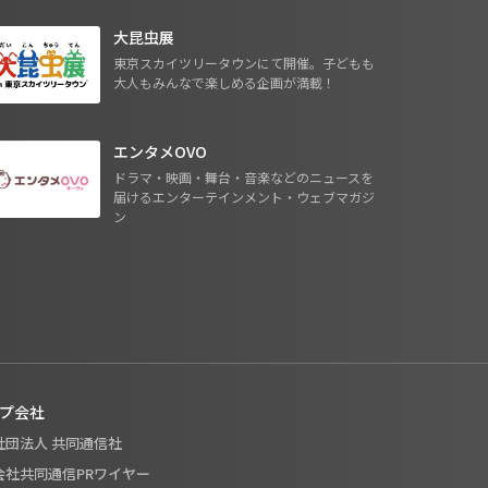
大昆虫展
東京スカイツリータウンにて開催。子どもも
大人もみんなで楽しめる企画が満載！
エンタメOVO
ドラマ・映画・舞台・音楽などのニュースを
届けるエンターテインメント・ウェブマガジ
ン
プ会社
般社団法人 共同通信社
式会社共同通信PRワイヤー