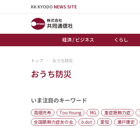
KK KYODO
NEWS SITE
経済 / ビジネス
くらし
トップ
›
おうち防災
トップページ
おうち防災
お知らせ
いま注目のキーワード
高畑充希
Too Young
MG
重症筋無力症
全国筋無力症友の会
b.dot
愛知
瀬戸康史