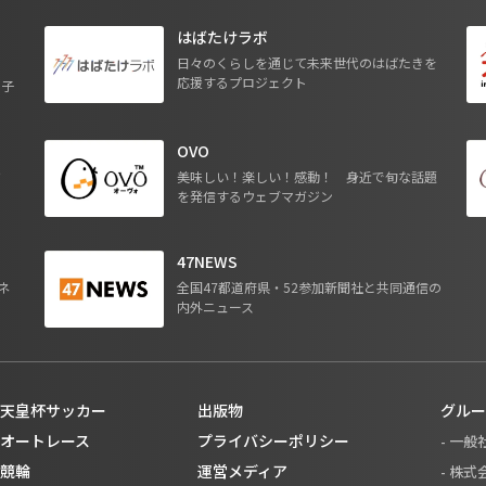
はばたけラボ
日々のくらしを通じて未来世代のはばたきを
応援するプロジェクト
る子
OVO
ジ
美味しい！楽しい！感動！ 身近で旬な話題
を発信するウェブマガジン
47NEWS
ネ
全国47都道府県・52参加新聞社と共同通信の
内外ニュース
天皇杯サッカー
出版物
グルー
オートレース
プライバシーポリシー
- 一
競輪
運営メディア
- 株