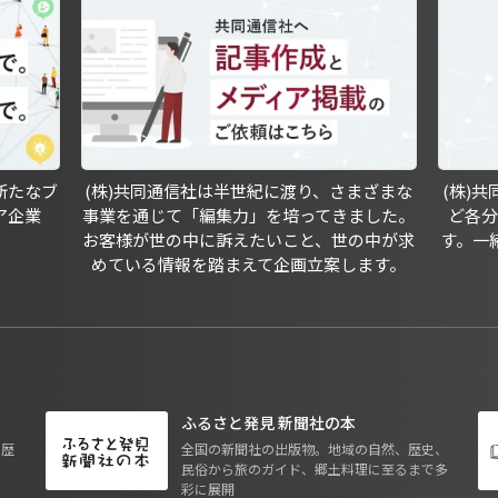
新たなブ
(株)共同通信社は半世紀に渡り、さまざまな
(株)
ア企業
事業を通じて「編集力」を培ってきました。
ど各
お客様が世の中に訴えたいこと、世の中が求
す。一
めている情報を踏まえて企画立案します。
ふるさと発見 新聞社の本
も歴
全国の新聞社の出版物。地域の自然、歴史、
民俗から旅のガイド、郷土料理に至るまで多
彩に展開