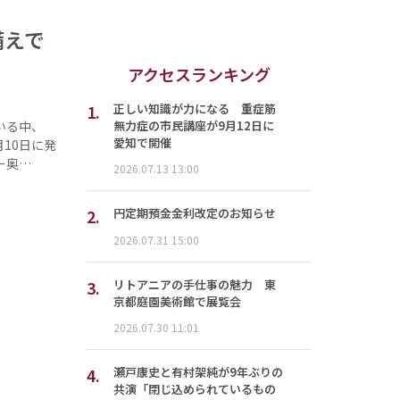
備えで
アクセスランキング
1.
正しい知識が力になる 重症筋
無力症の市民講座が9月12日に
いる中、
愛知で開催
10日に発
ー奥…
2026.07.13 13:00
2.
円定期預金金利改定のお知らせ
2026.07.31 15:00
3.
リトアニアの手仕事の魅力 東
京都庭園美術館で展覧会
2026.07.30 11:01
4.
瀬戸康史と有村架純が9年ぶりの
共演「閉じ込められているもの