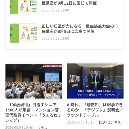
民講座が9月12日に愛知で開催
2026.07.13 13:00
正しい知識が力になる 重症筋無力症の市
民講座が8月8日に広島で開催
2026.06.15 13:00
「100歳現役」目指すシニア
AI時代、「暗黙知」は継承でき
1500人が集結 マンション管
るのか 「デジブレ」説明会／
理代務員イベント「うぇるねす
ラウンドテーブル
シップ」
2026.08.03 15:15
経済/ビジネス
2026.08.04 10:48
くらし