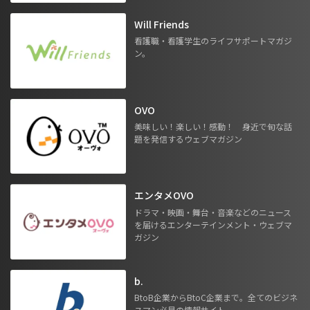
Will Friends
看護職・看護学生のライフサポートマガジ
ン。
OVO
美味しい！楽しい！感動！ 身近で旬な話
題を発信するウェブマガジン
エンタメOVO
ドラマ・映画・舞台・音楽などのニュース
を届けるエンターテインメント・ウェブマ
ガジン
b.
BtoB企業からBtoC企業まで。全てのビジネ
スマン必見の情報サイト