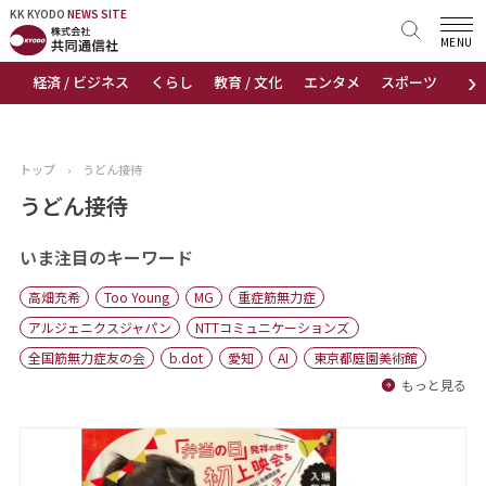
KK KYODO
KK KYODO
NEWS SITE
NEWS SITE
MENU
›
経済 / ビジネス
くらし
教育 / 文化
エンタメ
スポーツ
地
トップページ
お知らせ
トップ
›
うどん接待
ニュース
うどん接待
おすすめコンテンツ
いま注目のキーワード
高畑充希
Too Young
MG
重症筋無力症
出版物
アルジェニクスジャパン
NTTコミュニケーションズ
全国筋無力症友の会
b.dot
愛知
AI
東京都庭園美術館
会社概要
もっと見る