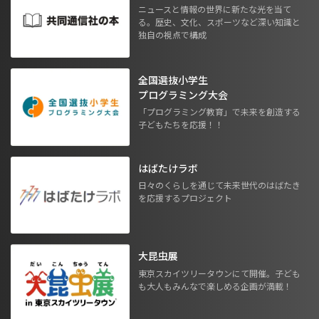
ニュースと情報の世界に新たな光を当て
る。歴史、文化、スポーツなど深い知識と
独自の視点で構成
全国選抜小学生
プログラミング大会
「プログラミング教育」で未来を創造する
子どもたちを応援！！
はばたけラボ
日々のくらしを通じて未来世代のはばたき
を応援するプロジェクト
大昆虫展
東京スカイツリータウンにて開催。子ども
も大人もみんなで楽しめる企画が満載！