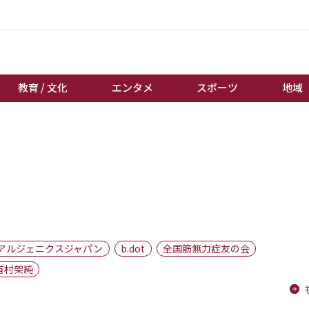
教育 / 文化
エンタメ
スポーツ
地域
経済 / ビジネス
誰もが輝いて働く社会へ
くらし
天皇杯サッカー
教育 / 文化
オートレース
エンタメ
競輪
スポーツ
ボートレース
地域
棋王戦
アルジェニクスジャパン
b.dot
全国筋無力症友の会
キーパーソン
女流本因坊戦
有村架純