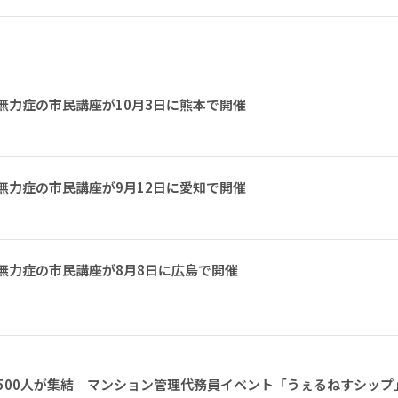
無力症の市民講座が10月3日に熊本で開催
無力症の市民講座が9月12日に愛知で開催
無力症の市民講座が8月8日に広島で開催
1500人が集結 マンション管理代務員イベント「うぇるねすシップ