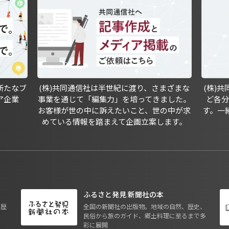
新たなブ
(株)共同通信社は半世紀に渡り、さまざまな
(株)
ア企業
事業を通じて「編集力」を培ってきました。
ど各
お客様が世の中に訴えたいこと、世の中が求
す。一
めている情報を踏まえて企画立案します。
ふるさと発見 新聞社の本
も歴
全国の新聞社の出版物。地域の自然、歴史、
民俗から旅のガイド、郷土料理に至るまで多
彩に展開