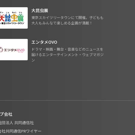
大昆虫展
東京スカイツリータウンにて開催。子どもも
大人もみんなで楽しめる企画が満載！
エンタメOVO
ドラマ・映画・舞台・音楽などのニュースを
届けるエンターテインメント・ウェブマガジ
ン
プ会社
般社団法人 共同通信社
式会社共同通信PRワイヤー