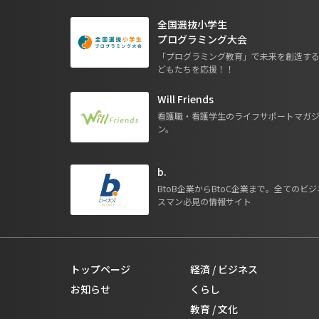
全国選抜小学生
プログラミング大会
「プログラミング教育」で未来を創造す
どもたちを応援！！
Will Friends
看護職・看護学生のライフサポートマガ
ン。
b.
BtoB企業からBtoC企業まで。全てのビジ
スマン必見の情報サイト
トップページ
経済 / ビジネス
お知らせ
くらし
教育 / 文化