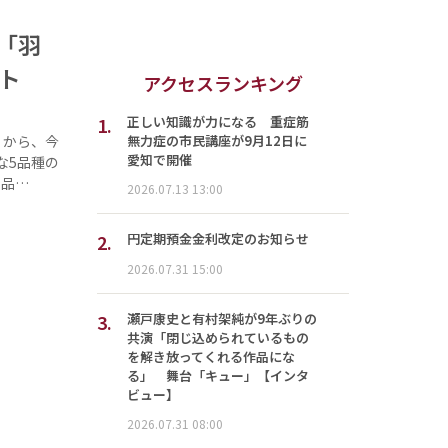
「羽
ト
アクセスランキング
1.
正しい知識が力になる 重症筋
無力症の市民講座が9月12日に
）から、今
愛知で開催
な5品種の
の品…
2026.07.13 13:00
2.
円定期預金金利改定のお知らせ
2026.07.31 15:00
3.
瀬戸康史と有村架純が9年ぶりの
共演「閉じ込められているもの
を解き放ってくれる作品にな
る」 舞台「キュー」【インタ
ビュー】
2026.07.31 08:00