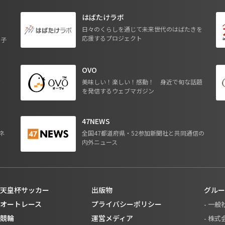
はばたけラボ
日々のくらしを通じて未来世代のはばたきを
応援するプロジェクト
る子
OVO
ジ
美味しい！楽しい！感動！ 身近で旬な話題
を発信するウェブマガジン
47NEWS
ネ
全国47都道府県・52参加新聞社と共同通信の
内外ニュース
天皇杯サッカー
出版物
グルー
オートレース
プライバシーポリシー
- 一
競輪
運営メディア
- 株