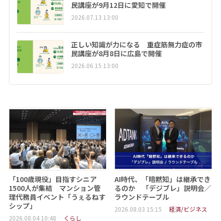
民講座が9月12日に愛知で開催
2026.07.13 13:00
正しい知識が力になる 重症筋無力症の市
民講座が8月8日に広島で開催
2026.06.15 13:00
「100歳現役」目指すシニア
AI時代、「暗黙知」は継承でき
1500人が集結 マンション管
るのか 「デジブレ」説明会／
理代務員イベント「うぇるねす
ラウンドテーブル
シップ」
2026.08.03 15:15
経済/ビジネス
2026.08.04 10:48
くらし