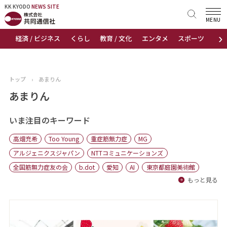
KK KYODO
KK KYODO
NEWS SITE
NEWS SITE
MENU
›
経済 / ビジネス
くらし
教育 / 文化
エンタメ
スポーツ
地
トップページ
お知らせ
トップ
›
あまりん
ニュース
あまりん
おすすめコンテンツ
いま注目のキーワード
高畑充希
Too Young
重症筋無力症
MG
出版物
アルジェニクスジャパン
NTTコミュニケーションズ
全国筋無力症友の会
b.dot
愛知
AI
東京都庭園美術館
会社概要
もっと見る