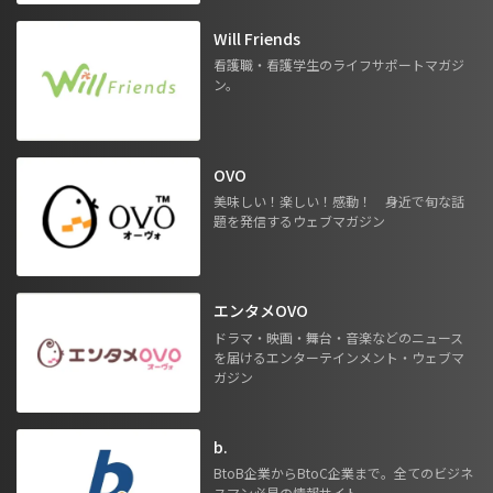
Will Friends
看護職・看護学生のライフサポートマガジ
ン。
OVO
美味しい！楽しい！感動！ 身近で旬な話
題を発信するウェブマガジン
エンタメOVO
ドラマ・映画・舞台・音楽などのニュース
を届けるエンターテインメント・ウェブマ
ガジン
b.
BtoB企業からBtoC企業まで。全てのビジネ
スマン必見の情報サイト