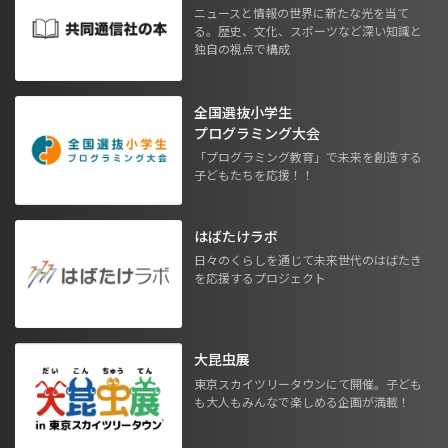
ニュースと情報の世界に新たな光を当て
る。歴史、文化、スポーツなど深い知識と
独自の視点で構成
全国選抜小学生
プログラミング大会
「プログラミング教育」で未来を創造する
子どもたちを応援！！
はばたけラボ
日々のくらしを通じて未来世代のはばたき
を応援するプロジェクト
大昆虫展
東京スカイツリータウンにて開催。子ども
も大人もみんなで楽しめる企画が満載！