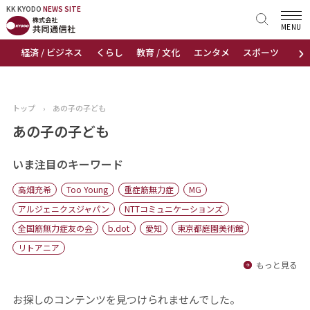
KK KYODO
KK KYODO
NEWS SITE
NEWS SITE
MENU
›
経済 / ビジネス
くらし
教育 / 文化
エンタメ
スポーツ
地
トップページ
お知らせ
トップ
›
あの子の子ども
ニュース
あの子の子ども
おすすめコンテンツ
いま注目のキーワード
高畑充希
Too Young
重症筋無力症
MG
出版物
アルジェニクスジャパン
NTTコミュニケーションズ
全国筋無力症友の会
b.dot
愛知
東京都庭園美術館
会社概要
リトアニア
もっと見る
お探しのコンテンツを見つけられませんでした。