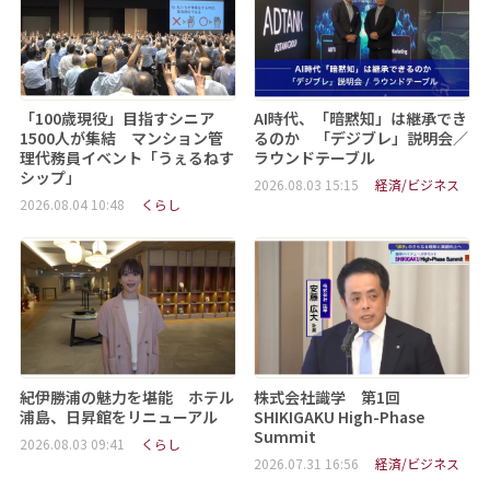
「100歳現役」目指すシニア
AI時代、「暗黙知」は継承でき
1500人が集結 マンション管
るのか 「デジブレ」説明会／
理代務員イベント「うぇるねす
ラウンドテーブル
シップ」
2026.08.03 15:15
経済/ビジネス
2026.08.04 10:48
くらし
紀伊勝浦の魅力を堪能 ホテル
株式会社識学 第1回
浦島、日昇館をリニューアル
SHIKIGAKU High-Phase
Summit
2026.08.03 09:41
くらし
2026.07.31 16:56
経済/ビジネス