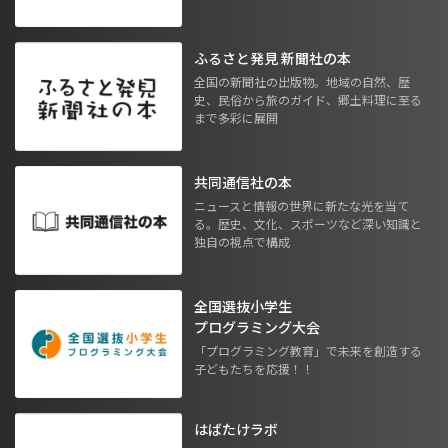
ふるさと発見 新聞社の本
全国の新聞社の出版物。地域の自然、歴
史、民俗から旅のガイド、郷土料理に至る
まで多彩に展開
共同通信社の本
ニュースと情報の世界に新たな光を当て
る。歴史、文化、スポーツなど深い知識と
独自の視点で構成
全国選抜小学生
プログラミング大会
「プログラミング教育」で未来を創造する
子どもたちを応援！！
はばたけラボ