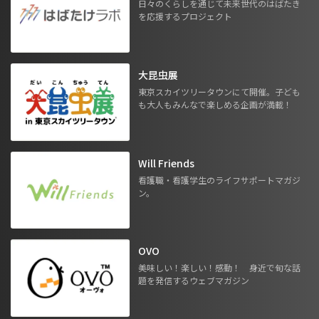
日々のくらしを通じて未来世代のはばたき
を応援するプロジェクト
大昆虫展
東京スカイツリータウンにて開催。子ども
も大人もみんなで楽しめる企画が満載！
Will Friends
看護職・看護学生のライフサポートマガジ
ン。
OVO
美味しい！楽しい！感動！ 身近で旬な話
題を発信するウェブマガジン