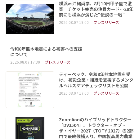
横浜vs沖縄尚学、8月10日甲子園で激
突 チケット完売の注目カード…28年
前にも横浜が演じた“伝説の一戦”
2026.08.07 19:00
プレスリリース
令和8年熊本地震による被害への支援
について
2026.08.07 17:30
プレスリリース
ティーペック、令和8年熊本地震を受
け、 被災企業・組織を支援するメンタ
ルヘルスケアチェックリストを公開
2026.08.07 17:00
プレスリリース
Zoomlionのハイブリッドトラクター
「DV3504」、トラクター・オブ・
ザ・イヤー2027（TOTY 2027）の2部
門で最終候補入り、中国製高馬力農業