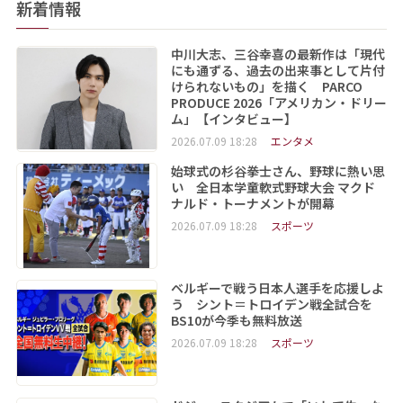
新着情報
中川大志、三谷幸喜の最新作は「現代
にも通ずる、過去の出来事として片付
けられないもの」を描く PARCO
PRODUCE 2026「アメリカン・ドリー
ム」【インタビュー】
2026.07.09 18:28
エンタメ
始球式の杉谷拳士さん、野球に熱い思
い 全日本学童軟式野球大会 マクド
ナルド・トーナメントが開幕
2026.07.09 18:28
スポーツ
ベルギーで戦う日本人選手を応援しよ
う シント＝トロイデン戦全試合を
BS10が今季も無料放送
2026.07.09 18:28
スポーツ