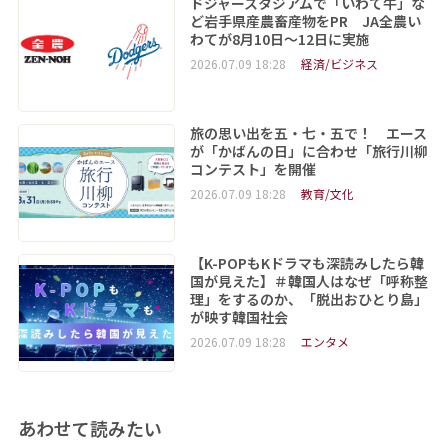
ドジャースタジアムで「いわて牛」な
ど岩手県産農畜産物をPR JA全農い
わてが8月10日～12日に実施
2026.07.09 18:28
経済/ビジネス
旅の思い出を五・七・五で！ エース
が「かばんの日」に合わせ「旅行川柳
コンテスト」を開催
2026.07.09 18:28
教育/文化
【K-POPもKドラマも深読みしたら韓
国が見えた】＃韓国人はなぜ「呼称整
理」をするのか、「脱出おひとり島」
が映す韓国社会
2026.07.09 18:28
エンタメ
あわせて読みたい