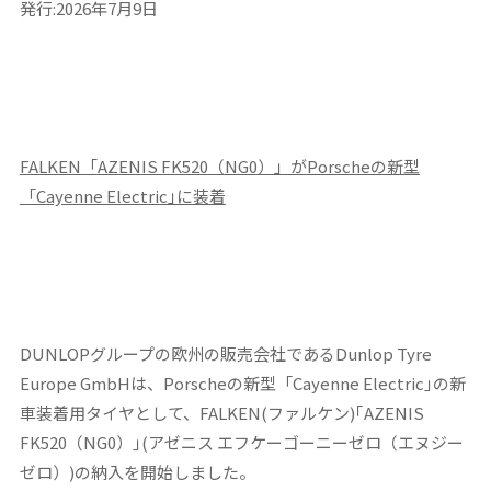
発行:2026年7月9日
FALKEN
「
AZENIS FK520
（
NG0
）」が
Porscheの新型
「Cayenne Electric｣に装着
DUNLOP
グループの欧州の販売会社である
Dunlop Tyre
Europe GmbH
は、
Porsche
の新型「
Cayenne Electric
｣の新
車装着用タイヤとして、
FALKEN(
ファルケン
)
｢
AZENIS
FK520
（
NG0
）｣
(
アゼニス エフケーゴーニーゼロ（エヌジー
ゼロ）
)
の納入を開始しました。