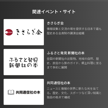
関連イベント・サイト
きさらぎ会
情報収集と交流の場を提供する日本で最も
歴史ある会員制の講演会組織
ふるさと発見 新聞社の本
全国の新聞社の出版物。地域の自然、歴
史、民俗から旅のガイド、郷土料理に至る
まで多彩に展開
共同通信社の本
ニュースと情報の世界に新たな光を当て
る。歴史、文化、スポーツなど深い知識と
独自の視点で構成