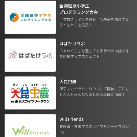
全国選抜小学生
プログラミング大会
「プログラミング教育」で未来を創造する
子どもたちを応援！！
はばたけラボ
日々のくらしを通じて未来世代のはばたき
を応援するプロジェクト
大昆虫展
東京スカイツリータウンにて開催。子ども
も大人もみんなで楽しめる企画が満載！
Will Friends
看護職・看護学生のライフサポートマガジ
ン。