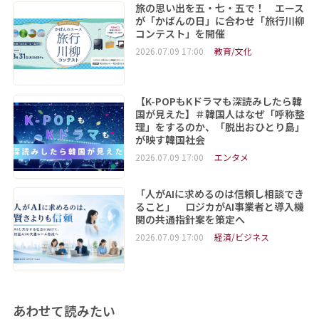
旅の思い出を五・七・五で！ エース
が「かばんの日」に合わせ「旅行川柳
コンテスト」を開催
2026.07.09 17:00
教育/文化
【K-POPもKドラマも深読みしたら韓
国が見えた】＃韓国人はなぜ「呼称整
理」をするのか、「脱出おひとり島」
が映す韓国社会
2026.07.09 17:00
エンタメ
「人がAIに求めるのは信頼し相談でき
ること」 ロジカがAI事業者と導入機
関の共通指針案を策定へ
2026.07.09 17:00
経済/ビジネス
あわせて読みたい