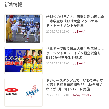
新着情報
始球式の杉谷さん、野球に熱い思い全
日本学童軟式野球大会 マクドナル
ド・トーナメントが開幕
2026.07.09 17:00
スポーツ
ベルギーで戦う日本人選手を応援しよ
う シント＝トロイデン戦全試合を
BS10が今季も無料放送
2026.07.09 17:00
スポーツ
ドジャースタジアムで「いわて牛」な
ど岩手県産農畜産物をPR JA全農い
わてが8月10日～12日に実施
2026.07.09 17:00
経済/ビジネス