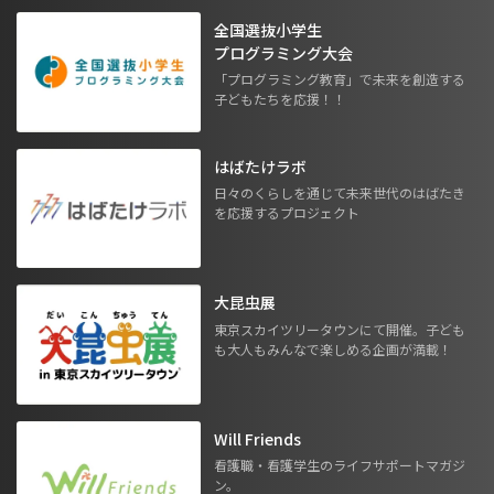
全国選抜小学生
プログラミング大会
「プログラミング教育」で未来を創造する
子どもたちを応援！！
はばたけラボ
日々のくらしを通じて未来世代のはばたき
を応援するプロジェクト
大昆虫展
東京スカイツリータウンにて開催。子ども
も大人もみんなで楽しめる企画が満載！
Will Friends
看護職・看護学生のライフサポートマガジ
ン。