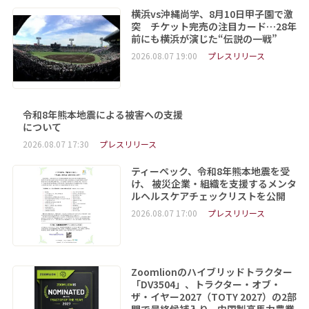
横浜vs沖縄尚学、8月10日甲子園で激
突 チケット完売の注目カード…28年
前にも横浜が演じた“伝説の一戦”
2026.08.07 19:00
プレスリリース
令和8年熊本地震による被害への支援
について
2026.08.07 17:30
プレスリリース
ティーペック、令和8年熊本地震を受
け、 被災企業・組織を支援するメンタ
ルヘルスケアチェックリストを公開
2026.08.07 17:00
プレスリリース
Zoomlionのハイブリッドトラクター
「DV3504」、トラクター・オブ・
ザ・イヤー2027（TOTY 2027）の2部
門で最終候補入り、中国製高馬力農業