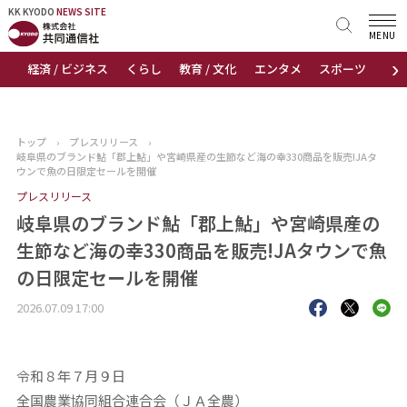
KK KYODO
KK KYODO
NEWS SITE
NEWS SITE
MENU
›
経済 / ビジネス
くらし
教育 / 文化
エンタメ
スポーツ
地
トップページ
お知らせ
トップ
›
プレスリリース
›
岐阜県のブランド鮎「郡上鮎」や宮崎県産の生節など海の幸330商品を販売!JAタ
ニュース
ウンで魚の日限定セールを開催
プレスリリース
おすすめコンテンツ
岐阜県のブランド鮎「郡上鮎」や宮崎県産の
生節など海の幸330商品を販売!JAタウンで魚
出版物
の日限定セールを開催
会社概要
2026.07.09 17:00
令和８年７月９日
全国農業協同組合連合会（ＪＡ全農）