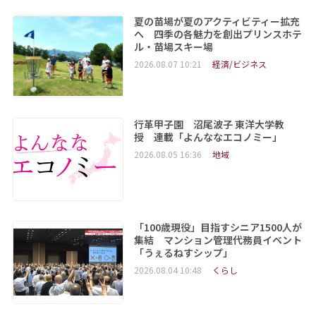
夏の苗場が夏のアクティビティー拡充
へ 四季の各魅力を創出プリンスホテ
ル・苗場スキー場
2026.08.07 10:21
経済/ビジネス
行革甲子園 沼尾波子 東洋大学教
授 連載「よんななエコノミー」
2026.08.05 16:36
地域
「100歳現役」目指すシニア1500人が
集結 マンション管理代務員イベント
「うぇるねすシップ」
2026.08.04 10:48
くらし