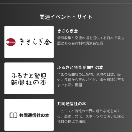
関連イベント・サイト
きさらぎ会
情報収集と交流の場を提供する日本で最も
歴史ある会員制の講演会組織
ふるさと発見 新聞社の本
全国の新聞社の出版物。地域の自然、歴
史、民俗から旅のガイド、郷土料理に至る
まで多彩に展開
共同通信社の本
ニュースと情報の世界に新たな光を当て
る。歴史、文化、スポーツなど深い知識と
独自の視点で構成