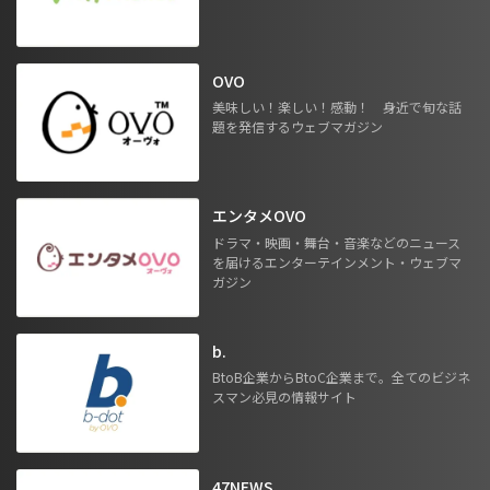
OVO
美味しい！楽しい！感動！ 身近で旬な話
題を発信するウェブマガジン
エンタメOVO
ドラマ・映画・舞台・音楽などのニュース
を届けるエンターテインメント・ウェブマ
ガジン
b.
BtoB企業からBtoC企業まで。全てのビジネ
スマン必見の情報サイト
47NEWS