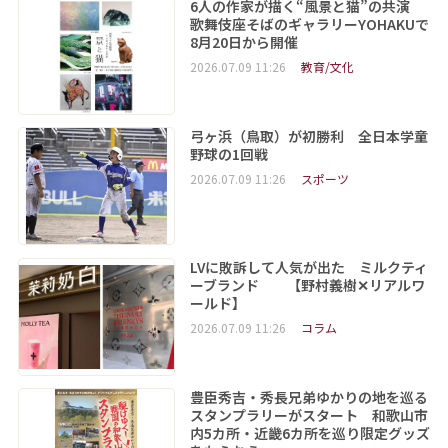
6人の作家が描く“風景と猫”の共演
歌舞伎座そばのギャラリーYOHAKUで
8月20日から開催
2026.07.09 11:26
教育/文化
弓ヶ浜（鳥取）が初勝利 全日本学童
野球の1回戦
2026.07.09 11:26
スポーツ
LVに敗訴して人気が出た ミルクティ
ーブランド 【野村義樹✕リアルワ
ールド】
2026.07.09 11:26
コラム
豊臣秀吉・秀長兄弟ゆかりの地を巡る
スタンプラリーがスタート 和歌山市
内5カ所・近畿6カ所を巡り限定グッズ