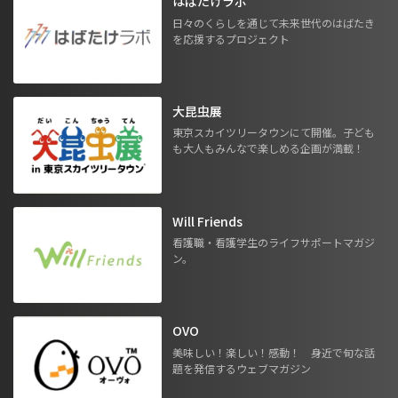
はばたけラボ
日々のくらしを通じて未来世代のはばたき
を応援するプロジェクト
大昆虫展
東京スカイツリータウンにて開催。子ども
も大人もみんなで楽しめる企画が満載！
Will Friends
看護職・看護学生のライフサポートマガジ
ン。
OVO
美味しい！楽しい！感動！ 身近で旬な話
題を発信するウェブマガジン