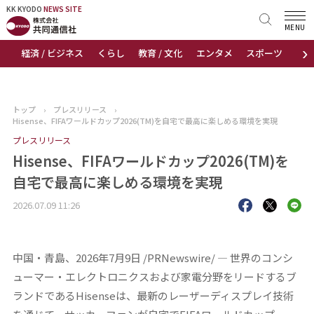
KK KYODO
KK KYODO
NEWS SITE
NEWS SITE
MENU
›
経済 / ビジネス
くらし
教育 / 文化
エンタメ
スポーツ
地
トップページ
お知らせ
トップ
›
プレスリリース
›
Hisense、FIFAワールドカップ2026(TM)を自宅で最高に楽しめる環境を実現
ニュース
プレスリリース
Hisense、FIFAワールドカップ2026(TM)を
おすすめコンテンツ
自宅で最高に楽しめる環境を実現
出版物
2026.07.09 11:26
会社概要
中国・青島、2026年7月9日 /PRNewswire/ — 世界のコンシ
ューマー・エレクトロニクスおよび家電分野をリードするブ
ランドであるHisenseは、最新のレーザーディスプレイ技術