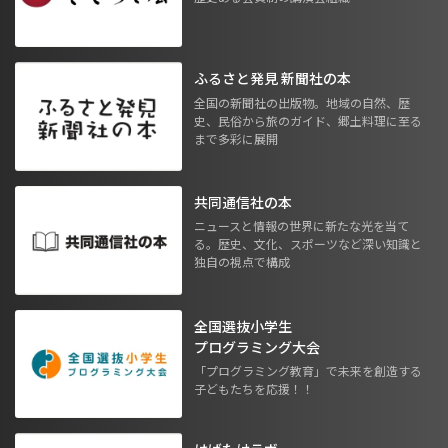
ふるさと発見 新聞社の本
全国の新聞社の出版物。地域の自然、歴
史、民俗から旅のガイド、郷土料理に至る
まで多彩に展開
共同通信社の本
ニュースと情報の世界に新たな光を当て
る。歴史、文化、スポーツなど深い知識と
独自の視点で構成
全国選抜小学生
プログラミング大会
「プログラミング教育」で未来を創造する
子どもたちを応援！！