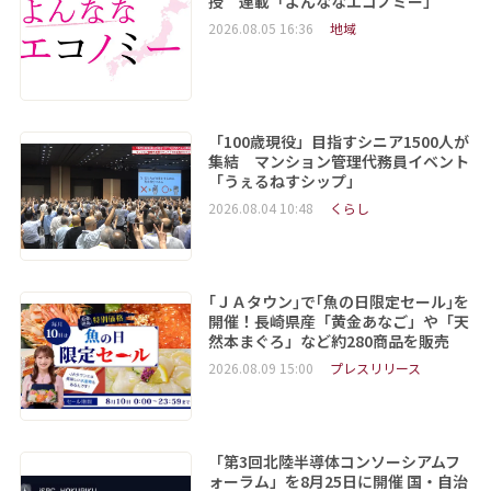
授 連載「よんななエコノミー」
2026.08.05 16:36
地域
「100歳現役」目指すシニア1500人が
集結 マンション管理代務員イベント
「うぇるねすシップ」
2026.08.04 10:48
くらし
｢ＪＡタウン｣で｢魚の日限定セール｣を
開催！長崎県産「黄金あなご」や「天
然本まぐろ」など約280商品を販売
2026.08.09 15:00
プレスリリース
「第3回北陸半導体コンソーシアムフ
ォーラム」を8月25日に開催 国・自治