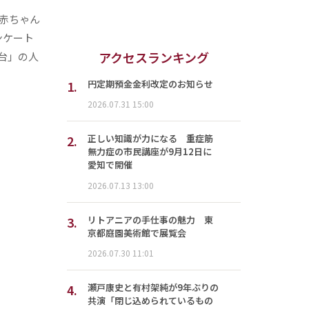
赤ちゃん
ンケート
アクセスランキング
台」の人
1.
円定期預金金利改定のお知らせ
2026.07.31 15:00
2.
正しい知識が力になる 重症筋
無力症の市民講座が9月12日に
愛知で開催
2026.07.13 13:00
3.
リトアニアの手仕事の魅力 東
京都庭園美術館で展覧会
2026.07.30 11:01
4.
瀬戸康史と有村架純が9年ぶりの
共演「閉じ込められているもの