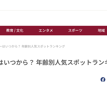
教育 / 文化
エンタメ
スポーツ
地域
ーはいつから？ 年齢別人気スポットランキング
経済 / ビジネス
誰もが輝いて働く社会へ
くらし
天皇杯サッカー
はいつから？ 年齢別人気スポットラン
教育 / 文化
オートレース
エンタメ
競輪
スポーツ
ボートレース
地域
棋王戦
キーパーソン
女流本因坊戦