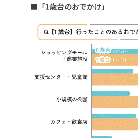
■
「
1
歳台のおでかけ」